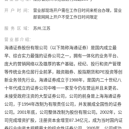
开 户 时 间：
营业部现场开户需在工作日时间来柜台办理，营业
部官网网上开户不受工作日时间限定
服 务 区 域：
苏州,江苏
营 业 部 介 绍：
海通证券股份有限公司（以下简称海通证券）是国内成立最
早、综合实力最强的证券公司之一，拥有一体化的业务平台、
庞大的营销网络以及雄厚的客户基础，经纪、投行和资产管理
等传统业务位居行业前茅，融资融券、股指期货和PE投资等创
新业务领先行业。海通证券成立于1988年，是国内二十世纪八
十年代成立的证券公司中唯一一家至今仍在营运并且未更名、
未接受政府注资的大型证券公司，公司的前身是上海海通证券
公司，于1994年改制为有限责任公司，并发展成全国性的证券
公司。2001年底，公司整体改制为股份有限公司。2002年，公
司完成增资扩股，注册资本金增至87.34亿元，成为当时国内证
券行业中资本规模最大的综合性证券公司。2005年，公司成功