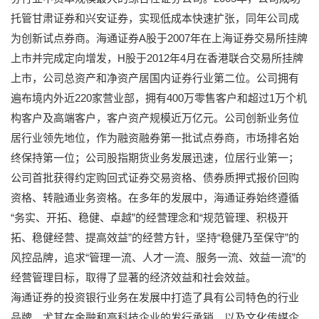
托管甘肃证券和兴安证券，实现低成本快速扩张，同年公司成
为创新试点券商。海通证券A股于2007年在上海证券交易所挂牌
上市并完成定向增发，H股于2012年4月在香港联合交易所挂牌
上市，公司总资产和净资产居国内证券行业第二位。公司拥有
遍布境内外近220家营业部，拥有400万零售客户和超过1万个机
构客户及高端客户，客户资产规模近万亿元。公司创新业务位
居行业领先地位，作为融资融券第一批试点券商，市场排名始
终保持第一位；公司股指期货业务发展迅速，位居行业第一；
公司首批获得约定购回式证券交易资格、债券质押式报价回购
资格、转融通业务资格。在多年的发展中，海通证券始终遵循
“务实、开拓、稳健、卓越”的经营理念和“规范管理、积极开
拓、稳健经营、提高效益”的经营方针，坚持“稳健乃至保守”的
风控品牌，追求“管理一流、人才一流、服务一流、效益一流”的
经营管理目标，取得了显著的经济效益和社会效益。
海通证券的投资银行业务在发展中打造了具有公司特色的行业
品牌，尤其在金融和高科技企业的发行承销，以及文化传媒企