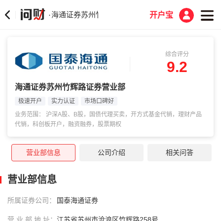
海通证券苏州竹辉路证券营业部
·
开户宝
综合评分
9.2
海通证券苏州竹辉路证券营业部
极速开户
实力认证
市场口碑好
业务范围： 沪深A股、B股，国债代理买卖，开方式基金代销，理财产品
代销，科创板开户，融资融券，股票期权
营业部信息
公司介绍
相关问答
营业部信息
所属证券公司：
国泰海通证券
营 业 部 地 址：
江苏省苏州市沧浪区竹辉路258号