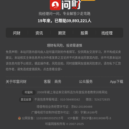
找经理问一问，专业解答少走弯路
19年来，已帮助39,893,221人
|
|
|
|
问财
资讯
期货
股票
找经理
理财有风险，投资需谨慎
免责声明：本站问答内容均由入驻叩富问财的作者撰写，仅供网友交流学习，并不构成买卖
建议。本站核实主体信息并允许作者发表之言论并不代表本站同意其内容，亦不代表本站对
该信息内容予以核实，据此操作者，风险自担。同时提醒网友提高风险意识，请勿私下汇款
给作者，避免造成金钱损失。
点击查看全部>
关于叩富问财
客服
商务
公众服务
App下载
|
2008年被上海证券交易所选为年度投资者教育训练网站
叩富网
不良信息举报电话：010-59490342
微信：524272835
意见反馈
增值电信业务经营许可证：京B2-20190488
广播电视节目制作经营许可证：（京）字第18189号
公网安备：11010802032515号 ICP备案：京ICP备18019099号-3
叩富网版权所有 © 2007-2025