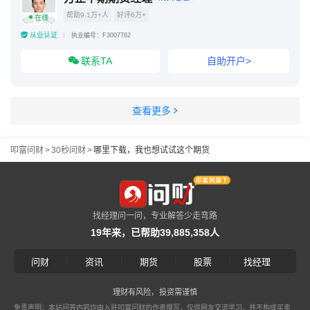
帮助9.1万+人
好评6万+
在线
从业认证
执业编号：F3007762
联系TA
自助开户>
查看更多
叩富问财
>
30秒问财
>
哪里下载，我也想试试这个期货
找经理问一问，专业解答少走弯路
19年来，已帮助39,885,358人
|
|
|
|
问财
资讯
期货
股票
找经理
理财有风险，投资需谨慎
免责声明：本站问答内容均由入驻叩富问财的作者撰写，仅供网友交流学习，并不构成买卖