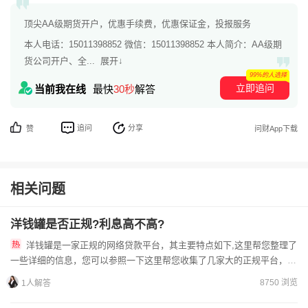
顶尖AA级期货开户，优惠手续费，优惠保证金，投报服务
本人电话：15011398852 微信：15011398852 本人简介：AA级期
货公司开户、全...
展开↓
99%的人选择
立即追问
当前我在线
最快
30秒
解答
追问
分享
赞
问财App下载
相关问题
洋钱罐是否正规?利息高不高?
洋钱罐是一家正规的网络贷款平台，其主要特点如下,这里帮您整理了
一些详细的信息，您可以参照一下这里帮您收集了几家大的正规平台，可
以点击查询：正规贷款平台https://licai.cof...
8750 浏览
1人解答