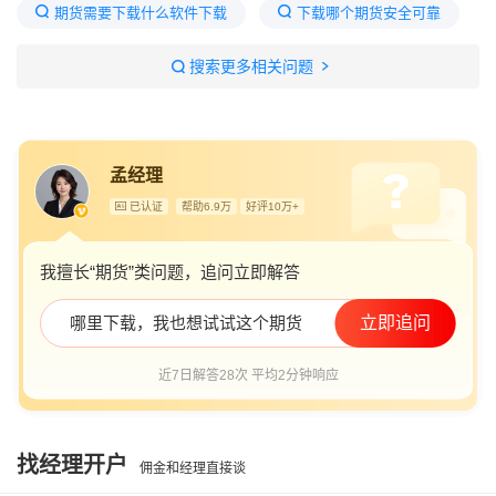
期货需要下载什么软件下载
下载哪个期货安全可靠
怎样下载期货
期货使用什么软件下载
搜索更多相关问题
免费期货下载
怎么样下载期货,看期货行情
如何下载期货软件
怎么下载期货行情
孟经理
期货下载什么
免费下载期货交易软件
已认证
帮助6.9万
好评10万+
怎样下载期货交易软件
期货交易使用什么软件下载
期货一般下载什么软件啊
期货的app下载
我擅长“期货”类问题，追问立即解答
期货app怎么下载
期货app怎么下载
哪里下载，我也想试试这个期货
立即追问
近7日解答28次 平均2分钟响应
找经理开户
佣金和经理直接谈