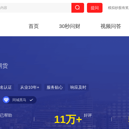
提问
模拟炒股有奖
首页
30秒问财
视频问答
期货
名认证
从业10年+
服务贴心
响应及时
同城黑马
已帮助
好评
11万+