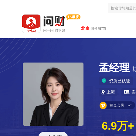
北京
[切换城市]
孟经理
资质已认证
上海
实
黄金会员
6.9万+