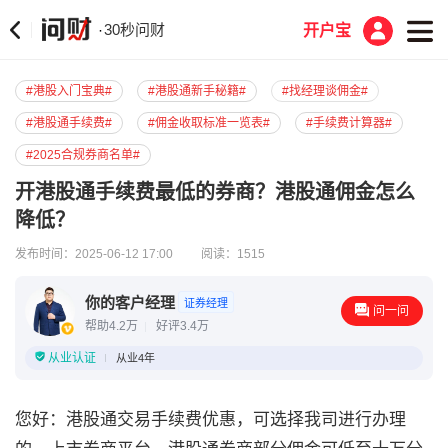
30秒问财
·
开户宝
#港股入门宝典#
#港股通新手秘籍#
#找经理谈佣金#
#港股通手续费#
#佣金收取标准一览表#
#手续费计算器#
#2025合规券商名单#
开港股通手续费最低的券商？港股通佣金怎么
降低？
发布时间：2025-06-12 17:00
阅读：1515
你的客户经理
证券经理
问一问
帮助4.2万
好评3.4万
从业认证
从业4年
您好：港股通交易手续费优惠，可选择我司进行办理