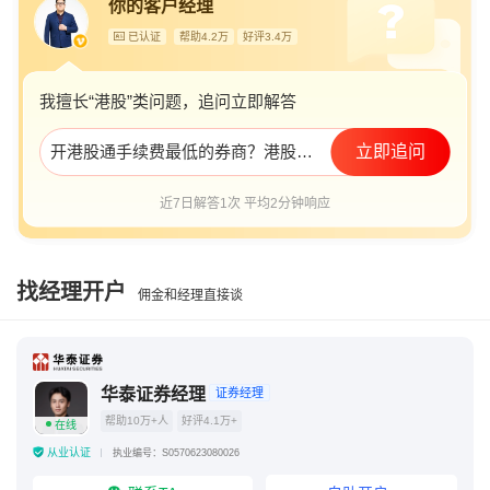
你的客户经理
已认证
帮助4.2万
好评3.4万
我擅长“港股”类问题，追问立即解答
开港股通手续费最低的券商？港股通佣金怎么降低？
立即追问
近7日解答1次 平均2分钟响应
找经理开户
佣金和经理直接谈
华泰证券经理
证券经理
帮助10万+人
好评4.1万+
在线
从业认证
执业编号：S0570623080026