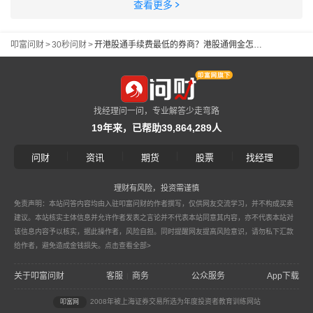
查看更多
叩富问财
>
30秒问财
>
开港股通手续费最低的券商？港股通佣金怎么降低？
找经理问一问，专业解答少走弯路
19年来，已帮助39,864,289人
|
|
|
|
问财
资讯
期货
股票
找经理
理财有风险，投资需谨慎
免责声明：本站问答内容均由入驻叩富问财的作者撰写，仅供网友交流学习，并不构成买卖
建议。本站核实主体信息并允许作者发表之言论并不代表本站同意其内容，亦不代表本站对
该信息内容予以核实，据此操作者，风险自担。同时提醒网友提高风险意识，请勿私下汇款
给作者，避免造成金钱损失。
点击查看全部>
关于叩富问财
客服
商务
公众服务
App下载
|
2008年被上海证券交易所选为年度投资者教育训练网站
叩富网