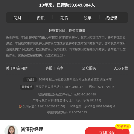
19年来，已帮助39,849,884人
|
|
|
|
问财
资讯
期货
股票
找经理
理财有风险，投资需谨慎
免责声明：本站问答内容均由入驻叩富问财的作者撰写，仅供网友交流学习，并不构成买卖
建议。本站核实主体信息并允许作者发表之言论并不代表本站同意其内容，亦不代表本站对
该信息内容予以核实，据此操作者，风险自担。同时提醒网友提高风险意识，请勿私下汇款
给作者，避免造成金钱损失。
点击查看全部>
关于叩富问财
客服
商务
公众服务
App下载
|
2008年被上海证券交易所选为年度投资者教育训练网站
叩富网
不良信息举报电话：010-59490342
微信：524272835
意见反馈
增值电信业务经营许可证：京B2-20190488
广播电视节目制作经营许可证：（京）字第18189号
公网安备：11010802032515号 ICP备案：京ICP备18019099号-3
叩富网版权所有 © 2007-2025
资深孙经理
立即提问