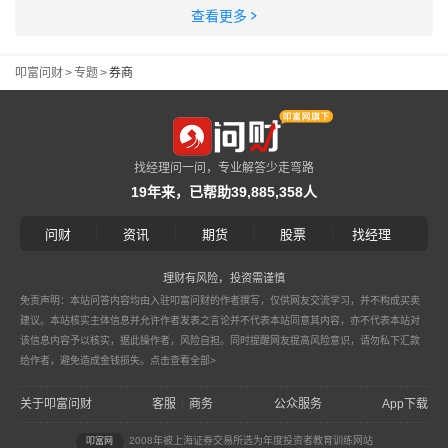
查看更多
叩富问财
>
专题
>
券商
找经理问一问，专业解答少走弯路
19年来，已帮助39,885,358人
|
|
|
|
问财
资讯
期货
股票
找经理
理财有风险，投资需谨慎
免责声明：本站问答内容均由入驻叩富问财的作者撰写，仅供网友交流学习，并不构成买卖
建议。本站核实主体信息并允许作者发表之言论并不代表本站同意其内容，亦不代表本站对
该信息内容予以核实，据此操作者，风险自担。同时提醒网友提高风险意识，请勿私下汇款
给作者，避免造成金钱损失。
点击查看全部>
关于叩富问财
客服
商务
公众服务
App下载
|
2008年被上海证券交易所选为年度投资者教育训练网站
叩富网