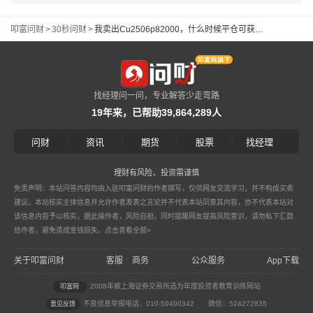
叩富问财
>
30秒问财
>
我卖出Cu2506p82000，什么时候平仓可获得最大收益？还是行权才能获得最大收益？
找经理问一问，专业解答少走弯路
19年来，已帮助39,864,289人
|
|
|
|
问财
资讯
期货
股票
找经理
理财有风险，投资需谨慎
免责声明：本站问答内容均由入驻叩富问财的作者撰写，仅供网友交流学习，并不构成买卖
建议。本站核实主体信息并允许作者发表之言论并不代表本站同意其内容，亦不代表本站对
该信息内容予以核实，据此操作者，风险自担。同时提醒网友提高风险意识，请勿私下汇款
给作者，避免造成金钱损失。
点击查看全部>
关于叩富问财
客服
商务
公众服务
App下载
|
2008年被上海证券交易所选为年度投资者教育训练网站
叩富网
不良信息举报电话：010-59490342
微信：524272835
意见反馈