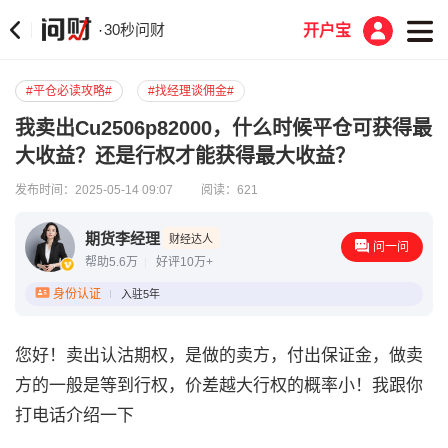
30秒问财
·
开户宝
#平仓必读攻略#
#找经理谈佣金#
我卖出Cu2506p82000，什么时候平仓可获得最
大收益？还是行权才能获得最大收益？
发布时间：2025-05-14 09:07
阅读：621
期货李经理
财经达人
问一问
帮助5.6万
好评10万+
身份认证
入驻5年
您好！卖出认沽期权，是做的卖方，付出保证金，做卖
方的一般是等到行权，价差越大行权的概率小！我跟你
打电话介绍一下