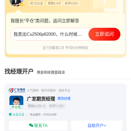
已认证
帮助5.6万
好评10万+
我擅长“平仓”类问题，追问立即解答
我卖出Cu2506p82000，什么时候平仓可获得最大收益？还是行权才能获得最大收益？
立即追问
近7日解答2次 平均5分钟响应
找经理开户
佣金和经理直接谈
人气期商 · 陪伴式服务 · 诚信专业
广发期货经理
期货经理
帮助8.8万+人
好评7.3万+
在线
从业认证
执业编号：F03114298
联系TA
自助开户>