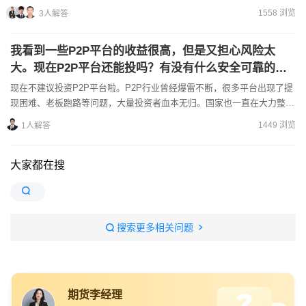
金不够行权到期会自动平仓吗
1558 浏览
3人解答
我看到一些P2P平台的收益很高，但是又担心风险太
大。现在P2P平台还能投吗？有没有什么安全可靠的
P2P平台推荐？
现在不建议投资P2P平台啦。P2P行业曾经爆雷不断，很多平台出现了提
现困难、老板跑路等问题，大量投资者血本无归。国家也一直在大力整治
P2P行业，目前正常运营的P2P平台数量已经大幅减少...
1449 浏览
1人解答
大家都在搜
搜索更多相关问题
期货李经理