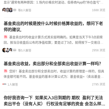
显示”通常有两种原因：1.场内价格实时波动，但券商App的“持仓盈亏”只
按昨日收盘价计算，盘中不更新当日浮动盈亏，...
1688 浏览
等8人解答
基金卖出的时候是按什么时候价格算收益的，想问下老
师的建议,
基金卖出时的收益计算方式其实挺明确的。如果是当天下午3点前赎
回，按当日收盘后公布的净值结算；要是过了3点，就得按下一交易日的
净值计算了。不过实际操作时很多人会忽略时点选择对最终收益的影...
2956 浏览
等5人解答
基金卖出收益，卖出部分和全部卖出收益计算一样吗？
您好！基金卖出部分和全部卖出时，收益计算的原理是一样的，但具
体金额可能不同。基金收益的基本计算公式为：基金收益=（卖出基金份
额×卖出净值）-（买入基金份额×买入净值）-赎回费用。当您部...
2795 浏览
1人解答
你好我咨询一下 如果买入3日到期的 期权 盈利了无法
卖出平仓（没有人买） 行权没有足够的资金 会怎么样资