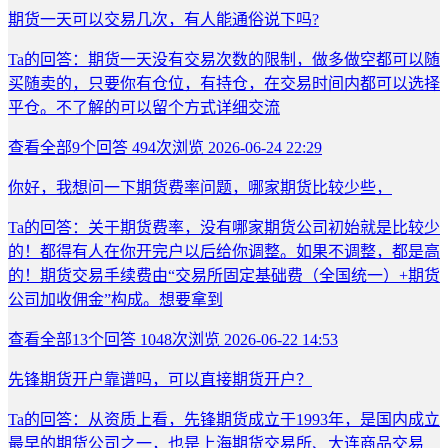
期货一天可以交易几次，有人能通俗说下吗?
Ta的回答：期货一天没有交易次数的限制，做多做空都可以随
买随卖的，只要你有仓位，有持仓，在交易时间内都可以选择
平仓。不了解的可以留个方式详细交流
查看全部
9
个回答
494次浏览
2026-06-24 22:29
你好，我想问一下期货费率问题，哪家期货比较少些，
Ta的回答：关于期货费率，没有哪家期货公司初始就是比较少
的！都得有人在你开完户以后给你调整。如果不调整，都是高
的！期货交易手续费由“交易所固定基础费（全国统一）+期货
公司加收佣金”构成。想要拿到
查看全部
13
个回答
1048次浏览
2026-06-22 14:53
先锋期货开户靠谱吗，可以直接期货开户？
Ta的回答：从资质上看，先锋期货成立于1993年，是国内成立
最早的期货公司之一，也是上海期货交易所、大连商品交易