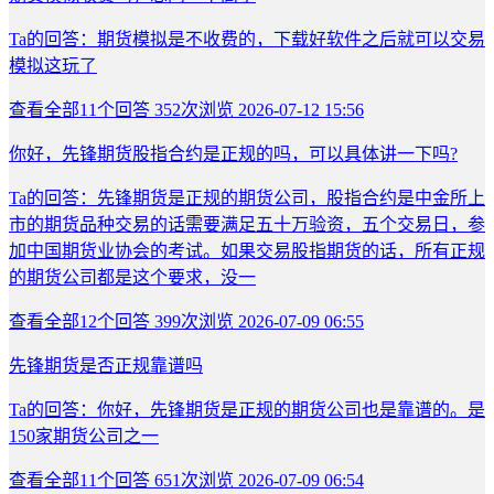
Ta的回答：期货模拟是不收费的，下载好软件之后就可以交易
模拟这玩了
查看全部
11
个回答
352次浏览
2026-07-12 15:56
你好，先锋期货股指合约是正规的吗，可以具体讲一下吗?
Ta的回答：先锋期货是正规的期货公司，股指合约是中金所上
市的期货品种交易的话需要满足五十万验资，五个交易日，参
加中国期货业协会的考试。如果交易股指期货的话，所有正规
的期货公司都是这个要求，没一
查看全部
12
个回答
399次浏览
2026-07-09 06:55
先锋期货是否正规靠谱吗
Ta的回答：你好，先锋期货是正规的期货公司也是靠谱的。是
150家期货公司之一
查看全部
11
个回答
651次浏览
2026-07-09 06:54