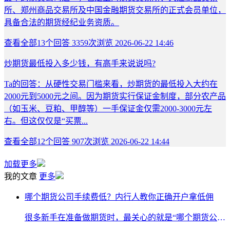
所、郑州商品交易所及中国金融期货交易所的正式会员单位，
具备合法的期货经纪业务资质。
查看全部
13
个回答
3359次浏览
2026-06-22 14:46
炒期货最低投入多少钱，有高手来说说吗?
Ta的回答：从硬性交易门槛来看，炒期货的最低投入大约在
2000元到5000元之间。因为期货实行保证金制度，部分农产品
（如玉米、豆粕、甲醇等）一手保证金仅需2000-3000元左
右。但这仅仅是“买票...
查看全部
12
个回答
907次浏览
2026-06-22 14:44
加载更多
我的文章
更多
哪个期货公司手续费低？内行人教你正确开户拿低佣
很多新手在准备做期货时，最关心的就是“哪个期货公司手续费比较低，怎么办理开户”。从内行人的视角来看，想要拿到低手续费，首先要打破一个误区：行业内并没有天生手续费“绝对低”的期货公司。期货交易的手续费由两部分组成：“交易所固定基础费”和“期货公司加收佣金”。交易所的基础费是全国统一且不可更改的刚性成本，因此，真正能拉开差距的只有期货公司加收的佣金部分。很多新手习惯直接在官网或APP上自助开户，这种方式系统会默认分配3-5倍的高昂手续费。正确的做法是，在开户前主动联系期货公司...