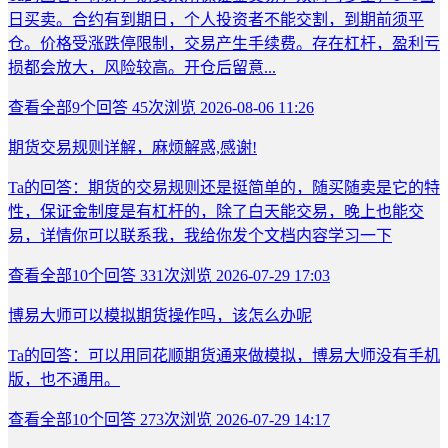
日买卖。合约有到期日，个人投资者不能交割，到期前须平
仓。价格受涨跌停限制，交易产生手续费。存在杠杆，盈利亏
损都会放大，风险较高。开仓后留意...
查看全部
9
个回答
45次浏览
2026-08-06 11:26
期货交易规则详解，麻烦解惑,感谢!
Ta的回答：期货的交易规则还是挺简单的，随买随卖是它的特
性，保证金制度是有杠杆的，除了白天能交易，晚上也能交
易，详情你可以联系我，我给你发个文档内容学习一下
查看全部
10
个回答
331次浏览
2026-07-29 17:03
博易大师可以模拟期货操作吗，该怎么办呢
Ta的回答：可以用同花顺期货通来做模拟，博易大师没有手机
版，也不通用。
查看全部
10
个回答
273次浏览
2026-07-29 14:17