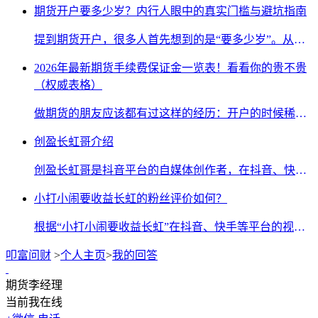
期货开户要多少岁？内行人眼中的真实门槛与避坑指南
提到期货开户，很多人首先想到的是“要多少岁”。从监管的硬性规定来看，期货开户的法定年龄门槛是必须年满18周岁，具备完全民事行为能力。然而，如果仅仅把“18岁”当作入市的通行证，那是对期货市场极大的误解。从内行人的视角来看，年龄只是起点，真正的门槛在于心智成熟度、风险承受能力以及综合素养的考量。首先，内行人看待开户，首重“资金性质”。参与期货交易的资金必须是没有任何使用时间限制、没有盈亏要求的自有资金。即便投入的资金全部亏损，也不至于倾家荡产或影响正常生活。如果暂时可支配...
2026年最新期货手续费保证金一览表！看看你的贵不贵
（权威表格）
做期货的朋友应该都有过这样的经历：开户的时候稀里糊涂就开了，交易了一段时间才发现，怎么每次交的手续费比别人多那么多？保证金也收得比别人高？想换又不知道去哪里换，换了又怕更差。今天我把六大交易所全部上市品种的最新保证金和手续费标准整理出来了，大家对照着看看自己的费率到底在什么水平，心里有个数。一、你的手续费到底高不高？先搞清楚一个基本概念：期货手续费 = 交易所标准 + 期货公司加收的部分。交易所规定的只是最低标准线，每家期货公司在这个基础上加收多少，差别非常大。有的朋友直接在...
创盈长虹哥介绍
创盈长虹哥是抖音平台的自媒体创作者，在抖音、快手、在百家号、视频号等平台也以相同名称分享个人期货交易心得与实战记录。他的期货之路始于 2024年5月15日，以 5000元 开户入金起步，尝试在市场中摸索学习。为了更好记录与总结，从 6月9日 起，我开始通过抖音视频记录每日交易、分享心得体会。初期交易较为顺利，资金一度从5000元增长到 9000元，操作过鸡蛋、玉米、燃油、豆粕、菜粕、淀粉、螺纹钢等多个热门小品种，初始胜率达到 96.43%，盈亏比 274.07%（据首日视频记录）。然而在 2024年7月2日至8月13日...
小打小闹要收益长虹的粉丝评价如何？
根据“小打小闹要收益长虹”在抖音、快手等平台的视频内容及交易经历分享，其粉丝评价总体呈现‌积极认可与理性建议并存‌的特点，具体可归纳为以下方面：1. 粉丝认可的核心价值‌真实性与共鸣感‌：粉丝普遍赞赏博主“小打小闹”以真实交易记录和心路历程分享内容，尤其是从5000元本金起步、经历大起大落（如9000元到1975元的亏损）再到二次入金重新出发的过程。这种“不美化、不回避”的坦诚态度，让许多小资金交易者产生强烈共鸣，认为其内容“接地气”“有血有肉”，而非空洞的理论说教。方法论实用性...
叩富问财
>
个人主页
>
我的回答
期货李经理
当前我在线