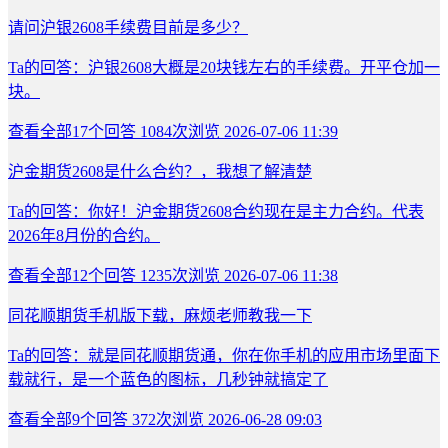
请问沪银2608手续费目前是多少？
Ta的回答：沪银2608大概是20块钱左右的手续费。开平仓加一
块。
查看全部
17
个回答
1084次浏览
2026-07-06 11:39
沪金期货2608是什么合约？，我想了解清楚
Ta的回答：你好！沪金期货2608合约现在是主力合约。代表
2026年8月份的合约。
查看全部
12
个回答
1235次浏览
2026-07-06 11:38
同花顺期货手机版下载，麻烦老师教我一下
Ta的回答：就是同花顺期货通，你在你手机的应用市场里面下
载就行，是一个蓝色的图标，几秒钟就搞定了
查看全部
9
个回答
372次浏览
2026-06-28 09:03