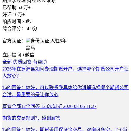
期货李经理
财经达人
北京
已帮助
5.6万+
好评
10万+
响应时间
30秒
综合评分：
4.9分
官方认证：
身份认证
入驻5年
黑马
立即提问
+微信
全部
优质回答
有帮助
2026年在罗源县如何办理期货开户，选择哪个期货公司开户让
人放心？
Ta的回答：你好，可以联系我具体给你讲解选择哪个期货公司
合适，最重要的是让你放心
查看全部
12
个回答
123次浏览
2026-08-06 11:27
期货的交易规则?，感谢解答
Ta的回答：你好，期货采用保证金交易，双向可多空，T+0当