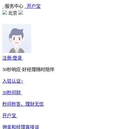
·
服务中心
开户宝
北京
注册/登录
30秒响应·好经理随时陪伴
入驻认证>
30秒问财
秒问秒答，理财无忧
开户宝
佣金和经理直接谈