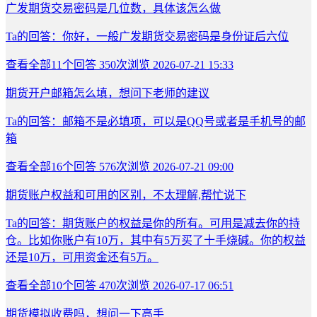
广发期货交易密码是几位数，具体该怎么做
Ta的回答：你好，一般广发期货交易密码是身份证后六位
查看全部
11
个回答
350次浏览
2026-07-21 15:33
期货开户邮箱怎么填，想问下老师的建议
Ta的回答：邮箱不是必填项，可以是QQ号或者是手机号的邮
箱
查看全部
16
个回答
576次浏览
2026-07-21 09:00
期货账户权益和可用的区别，不太理解,帮忙说下
Ta的回答：期货账户的权益是你的所有。可用是减去你的持
仓。比如你账户有10万，其中有5万买了十手烧碱。你的权益
还是10万，可用资金还有5万。
查看全部
10
个回答
470次浏览
2026-07-17 06:51
期货模拟收费吗，想问一下高手