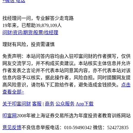
+微信
电话
找经理问一问，专业解答少走弯路
19年来，已帮助39,879,109人
问财
|
资讯
|
期货
|
股票
|
找经理
理财有风险，投资需谨慎
免责声明：本站问答内容均由入驻叩富问财的作者撰写，仅供
网友交流学习，并不构成买卖建议。本站核实主体信息并允许
作者发表之言论并不代表本站同意其内容，亦不代表本站对该
信息内容予以核实，据此操作者，风险自担。同时提醒网友提
高风险意识，请勿私下汇款给作者，避免造成金钱损失。
点击
查看全部>
关于叩富问财
客服
|
商务
公众服务
App下载
叩富网
2008年被上海证券交易所选为年度投资者教育训练网站
意见反馈
不良信息举报电话：010-59490342
微信：524272835