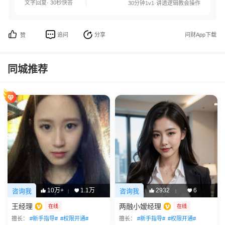
文字回复· 30秒快答
30分钟1v1·讲透逻辑教会操作
追问
分享
问财App下载
赞
同城推荐
10万+
1.1万
2932
6
咨询我
咨询我
|
|
王经理
两融小嫒经理
在线
在线
擅长：
#新手指导#
#权限开通#
擅长：
#新手指导#
#权限开通#