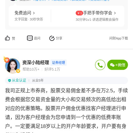
免费追问
手把手带你学会
￥1
文字回复· 30秒快答
30分钟1v1·讲透逻辑教会操作
追问
分享
问财App下载
赞
资深小陆经理
证券经理
帮助10万+
好评5.1万
从业认证
从业5年
我司正规上市券商，股票交易佣金差不多在万2.5，手续
费会根据您交易资金量的大小和交易频次的高低给出相
对应的优惠策略。股票开户佣金优惠找客户经理进行申
请，因为客户经理会为您申请到一个优惠的低费率账
户。一定要满足18岁以上的开户年龄要求，开户要有身