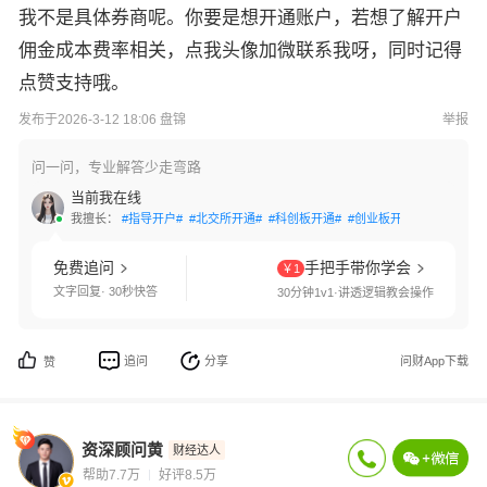
我不是具体券商呢。你要是想开通账户，若想了解开户
佣金成本费率相关，点我头像加微联系我呀，同时记得
点赞支持哦。
发布于2026-3-12 18:06 盘锦
举报
问一问，专业解答少走弯路
当前我在线
我擅长：
#指导开户#
#北交所开通#
#科创板开通#
#创业板开通#
#交易软件
免费追问
手把手带你学会
￥1
文字回复· 30秒快答
30分钟1v1·讲透逻辑教会操作
追问
分享
问财App下载
赞
资深顾问黄
财经达人
帮助7.7万
好评8.5万