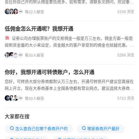
会比你自己开的默认佣金要低很多，如有需求，请联系文顾问，欢迎垂
询。具体介绍一下券商的佣金收费标准：1、印花税费率调整自2...
3156 浏览
等22人解答
低佣金怎么开通呢？我想开通
证券公司办理股票账户的交易佣金一般是万三左右，佣金方面一般是
按照资金量的大小来设定，资金越大的客户享受到的佣金也就越优惠。开
通证券vip账户，您需要通过线上客户经理给您申请开户。证券开...
5266 浏览
等30人解答
你好，我想开通可转债账户，怎么开通
您好，可转债大部分券商都默认万三左右，开通可转债开户建议您直接在
网上开立，现在大券商基本上全国各地都有营业网点，建议选择大券商合
作，各项费用都比实惠的，我司的佣金做到了成本价，您可以点...
5722 浏览
等30人解答
大家都在搜
怎么查自己在哪个券商开户的
哪家券商开户最好