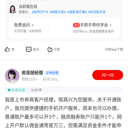
当前我在线
我擅长：
#指导开户#
#网格交易#
#港股通开通#
#科创板开通#
#创业板开通
免费追问
手把手带你学会
￥1
文字回复· 30秒快答
30分钟1v1·讲透逻辑教会操作
追问
分享
问财App下载
赞
资深胡经理
证券经理
帮助10万+
好评1002
从业认证
从业5年
我是上市券商客户经理，很高兴为您服务。关于开通账
户，我司提供便捷的手机开户服务，周末也可以办理。
普通账户最多可以开3个，融资融券账户只能开1个。网
上开户默认佣金通常是万三，但需满足资金条件才能申