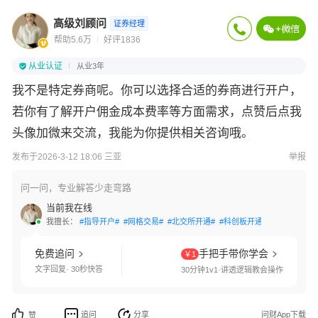
高级刘顾问
证券经理
帮助5.6万
好评1836
从业认证
从业3年
我不是特定券商呢。你可以选择合适的券商进行开户，
若你有了解开户佣金成本费率等方面需求，点赞后点我
头像加微来交流，我能为你提供相关咨询哦。
发布于2026-3-12 18:06 三亚
举报
问一问，专业解答少走弯路
当前我在线
我擅长：
#指导开户#
#网格交易#
#北交所开通#
#科创板开通#
#创业板开通
免费追问
手把手带你学会
￥1
文字回复· 30秒快答
30分钟1v1·讲透逻辑教会操作
追问
分享
问财App下载
赞