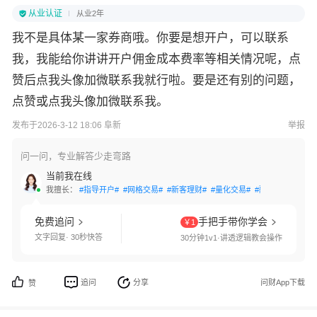
从业认证
从业2年
我不是具体某一家券商哦。你要是想开户，可以联系
我，我能给你讲讲开户佣金成本费率等相关情况呢，点
赞后点我头像加微联系我就行啦。要是还有别的问题，
点赞或点我头像加微联系我。
发布于2026-3-12 18:06 阜新
举报
问一问，专业解答少走弯路
当前我在线
我擅长：
#指导开户#
#网格交易#
#新客理财#
#量化交易#
#融资融券#
#分
免费追问
手把手带你学会
￥1
文字回复· 30秒快答
30分钟1v1·讲透逻辑教会操作
追问
分享
问财App下载
赞