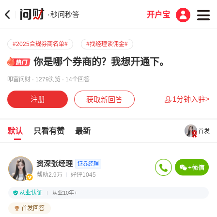
秒问秒答
·
开户宝
#2025合规券商名单#
#找经理谈佣金#
你是哪个券商的？我想开通下。
叩富问财 · 1279浏览 · 14个回答
注册
1分钟入驻>
获取新回答
默认
只看有赞
最新
首发
资深张经理
证券经理
帮助2.9万
好评1045
从业认证
从业10年+
首发回答