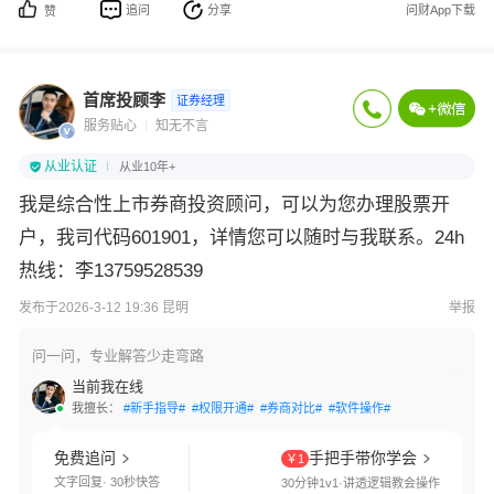
追问
分享
问财App下载
赞
首席投顾李
证券经理
服务贴心
知无不言
从业认证
从业10年+
我是综合性上市券商投资顾问，可以为您办理股票开
户，我司代码601901，详情您可以随时与我联系。24h
热线：李13759528539
发布于2026-3-12 19:36 昆明
举报
问一问，专业解答少走弯路
当前我在线
我擅长：
#新手指导#
#权限开通#
#券商对比#
#软件操作#
免费追问
手把手带你学会
￥1
文字回复· 30秒快答
30分钟1v1·讲透逻辑教会操作