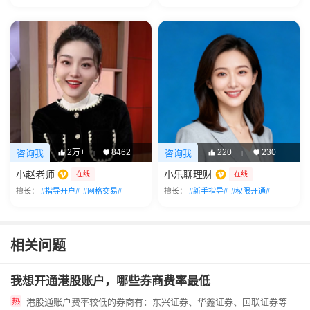
2万+
8462
220
230
咨询我
咨询我
|
|
小赵老师
小乐聊理财
在线
在线
擅长：
#指导开户#
#网格交易#
擅长：
#新手指导#
#权限开通#
相关问题
我想开通港股账户，哪些券商费率最低
港股通账户费率较低的券商有：东兴证券、华鑫证券、国联证券等