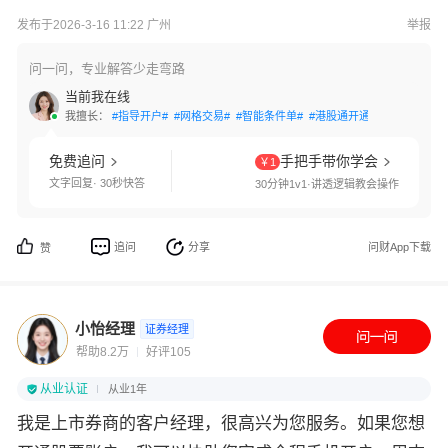
发布于2026-3-16 11:22 广州
举报
问一问，专业解答少走弯路
当前我在线
我擅长：
#指导开户#
#网格交易#
#智能条件单#
#港股通开通#
#北交所开通
免费追问
手把手带你学会
￥1
文字回复· 30秒快答
30分钟1v1·讲透逻辑教会操作
追问
分享
问财App下载
赞
小怡经理
证券经理
帮助8.2万
好评105
从业认证
从业1年
我是上市券商的客户经理，很高兴为您服务。如果您想