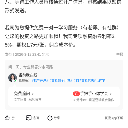
八、等待工作人员审核通过开户信息，审核结果以短信
形式发送。
我司为您提供免费一对一学习服务（有老师、有社群）
让您的投资之路更加顺畅！我司专项融资融券利率3.
5%，期权1.7元/张，佣金成本价。
发布于2026-3-12 23:41 北京
举报
问一问，专业解答少走弯路
当前我在线
我擅长：
#指导开户#
#交易佣金计算#
#ETF交易优惠#
#PTRade开通#
#QM
免费追问
手把手带你学会
￥1
文字回复· 30秒快答
30分钟1v1·讲透逻辑教会操作
追问
分享
问财App下载
赞