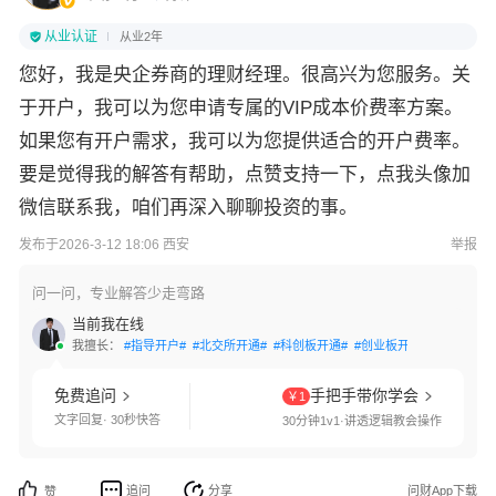
从业认证
从业2年
您好，我是央企券商的理财经理。很高兴为您服务。关
于开户，我可以为您申请专属的VIP成本价费率方案。
如果您有开户需求，我可以为您提供适合的开户费率。
要是觉得我的解答有帮助，点赞支持一下，点我头像加
微信联系我，咱们再深入聊聊投资的事。
发布于2026-3-12 18:06 西安
举报
问一问，专业解答少走弯路
当前我在线
我擅长：
#指导开户#
#北交所开通#
#科创板开通#
#创业板开通#
#交易软件
免费追问
手把手带你学会
￥1
文字回复· 30秒快答
30分钟1v1·讲透逻辑教会操作
追问
分享
问财App下载
赞