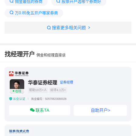
佣金最低的券商
股票开户选哪个券商好
万0.85免五开户哪家券商
证券账户开户哪家的费率低
证券开户哪家佣金最低
搜索更多相关问题
融资融券账户可以开通几个
券商开户可以开几家
开户最好四大证券
华泰证券app
找经理开户
佣金和经理直接谈
中信证券电话
华泰证券经理
证券经理
帮助10万+人
好评4.1万+
在线
从业认证
执业编号：S0570623080026
联系TA
自助开户>