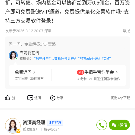
折，可转债、场内基金可以协商给到万0.5佣金，百万资
产即可免费赠送VIP通道，免费提供量化交易软件哦~支
持三方交易软件登录！
发布于2026-3-12 20:07 深圳
举报
问一问，专业解答少走弯路
当前我在线
我擅长：
#指导开户#
#交易佣金计算#
#PTRade开通#
#QMT开通#
#网格交
免费追问
手把手带你学会
￥1
文字回复· 30秒快答
30分钟1v1·讲透逻辑教会操作
追问
分享
问财App下载
赞
资深高经理
证券经理
帮助9.8万
好评5024