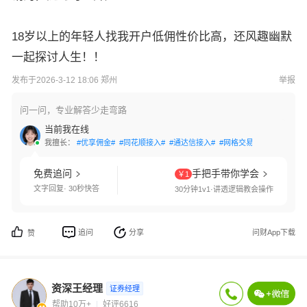
18岁以上的年轻人找我开户低佣性价比高，还风趣幽默
一起探讨人生！！
发布于2026-3-12 18:06 郑州
举报
问一问，专业解答少走弯路
当前我在线
我擅长：
#优享佣金#
#同花顺接入#
#通达信接入#
#网格交易#
#国债逆回购
免费追问
手把手带你学会
￥1
文字回复· 30秒快答
30分钟1v1·讲透逻辑教会操作
追问
分享
问财App下载
赞
资深王经理
证券经理
帮助10万+
好评6616