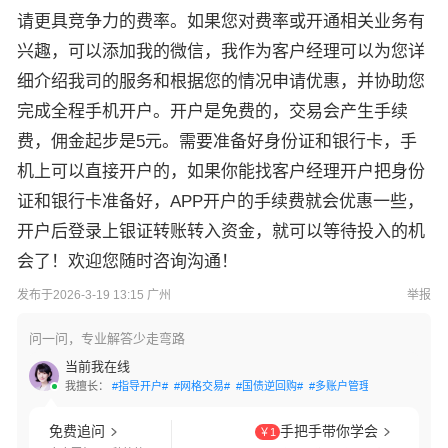
请更具竞争力的费率。如果您对费率或开通相关业务有
兴趣，可以添加我的微信，我作为客户经理可以为您详
细介绍我司的服务和根据您的情况申请优惠，并协助您
完成全程手机开户。开户是免费的，交易会产生手续
费，佣金起步是5元。需要准备好身份证和银行卡，手
机上可以直接开户的，如果你能找客户经理开户把身份
证和银行卡准备好，APP开户的手续费就会优惠一些，
开户后登录上银证转账转入资金，就可以等待投入的机
会了！欢迎您随时咨询沟通！
发布于2026-3-19 13:15 广州
举报
问一问，专业解答少走弯路
当前我在线
我擅长：
#指导开户#
#网格交易#
#国债逆回购#
#多账户管理#
#交易软件指
免费追问
手把手带你学会
￥1