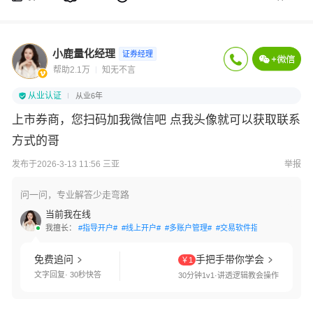
小鹿量化经理
证券经理
帮助2.1万
知无不言
从业认证
从业6年
上市券商，您扫码加我微信吧 点我头像就可以获取联系
方式的哥
发布于2026-3-13 11:56 三亚
举报
问一问，专业解答少走弯路
当前我在线
我擅长：
#指导开户#
#线上开户#
#多账户管理#
#交易软件指导#
#转户办理
免费追问
手把手带你学会
￥1
文字回复· 30秒快答
30分钟1v1·讲透逻辑教会操作