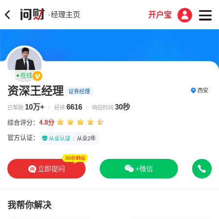
经理主页
·
开户宝
在线
资深王经理
西安
证券经理
10万+
6616
30秒
已帮助
好评
响应时间
综合评分：
4.8分
官方认证：
从业认证
从业2年
立即提问
+微信
我帮你解决