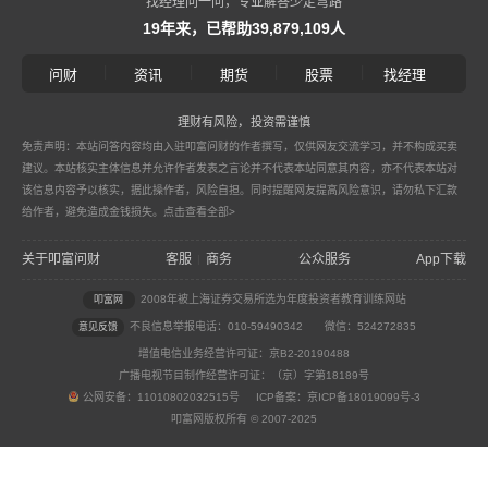
找经理问一问，专业解答少走弯路
19年来，已帮助39,879,109人
|
|
|
|
问财
资讯
期货
股票
找经理
理财有风险，投资需谨慎
免责声明：本站问答内容均由入驻叩富问财的作者撰写，仅供网友交流学习，并不构成买卖
建议。本站核实主体信息并允许作者发表之言论并不代表本站同意其内容，亦不代表本站对
该信息内容予以核实，据此操作者，风险自担。同时提醒网友提高风险意识，请勿私下汇款
给作者，避免造成金钱损失。
点击查看全部>
关于叩富问财
客服
商务
公众服务
App下载
|
2008年被上海证券交易所选为年度投资者教育训练网站
叩富网
不良信息举报电话：010-59490342
微信：524272835
意见反馈
增值电信业务经营许可证：京B2-20190488
广播电视节目制作经营许可证：（京）字第18189号
公网安备：11010802032515号 ICP备案：京ICP备18019099号-3
叩富网版权所有 © 2007-2025