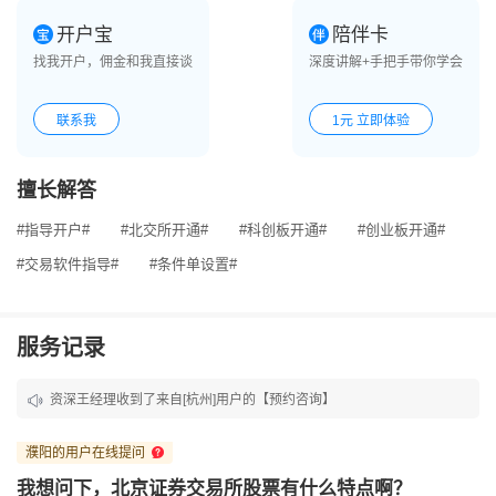
开户宝
陪伴卡
找我开户，佣金和我直接谈
深度讲解+手把手带你学会
联系我
1元 立即体验
擅长解答
#指导开户#
#北交所开通#
#科创板开通#
#创业板开通#
#交易软件指导#
#条件单设置#
服务记录
资深王经理收到了来自[杭州]用户的【预约咨询】
资深王经理收到了来自[合肥]用户的【预约咨询】
濮阳的用户在线提问
资深王经理收到了来自[北京]用户的【微信咨询】
我想问下，北京证券交易所股票有什么特点啊？