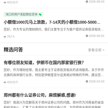
2026-08-03
40210人
海口的用户发起微信咨询
小额借1000元马上放款，7-14天的小额借1000-5000的平台有哪些？，有人懂吗?
您好，作为专业的理财顾问，我们主要专注于为客户提供证券投资相关的服务，例如股票、基金等标准化金融产品的资产配置建议。关于您咨询的小额短期借款平台，这属于消费金融或网络借贷范畴。需要提醒...
2026-08-02
797人
精选问答
查看全部 >
有哪位朋友知道，伊朗币在国内那家银行换？
您好，作为理财经理，我主要专注于证券投资相关的咨询服务。关于外币
兑换的具体银行业务，特别是伊朗里亚尔这类相对特殊的币种，建议您直
接咨询大型商业银行的客服或柜台，例如中国银行、工商银行等...
2026-03-03
40210人
郑州都有什么证券公司，麻烦解惑,感谢!
您好！很高兴为您解答关于郑州证券公司的问题。郑州作为河南省的省会
和经济中心，汇集了众多国内主流的证券公司，为您提供全面的金融服