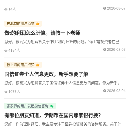
资深王经理收到了来自[石家庄]用户的【预约咨询】
2026-08-07
14人
资深王经理收到了来自[上海]用户的【预约咨询】
被北京的用户点赞
资深王经理收到了来自[太原]用户的【在线咨询】
做t的利润怎么计算，请教一下老师
资深王经理收到了来自[太原]用户的【在线咨询】
您好，很高兴为您解答关于“做T”利润计算的问题。“做T”是投资者在已有持仓的基础上，通过日内低买高卖或高卖低买来摊薄成本、增厚利润的操作。其核心利润计算逻辑如下：**1.核心计算公式*...
2026-08-07
4184人
资深王经理收到了来自[红河]用户的【电话咨询】
资深王经理收到了来自[红河]用户的【电话咨询】
被上海的用户点赞
国信证券个人信息更改，新手想要了解
资深王经理收到了来自[哈尔滨]用户的【电话咨询】
您好，很高兴为您解答关于国信证券个人信息更改的问题。作为新手，及时更新并维护您在券商的个人信息非常重要，这关系到您账户的安全、业务的正常办理以及接收重要通知。通常，个人信息变更主要包括...
资深王经理收到了来自[濮阳]用户的【预约咨询】
2026-08-04
1077人
资深王经理收到了来自[深圳]用户的【预约咨询】
张家界的用户发起微信咨询
有哪位朋友知道，伊朗币在国内那家银行换？
您好，作为理财经理，我主要专注于证券投资相关的咨询服务。关于外币兑换的具体银行业务，特别是伊朗里亚尔这类相对特殊的币种，建议您直接咨询大型商业银行的客服或柜台，例如中国银行、工商银行等...