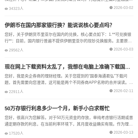
务。主要包括以下几类：**1.全国性大型券商在郑分支机构：...
2026-03-02
34323人
伊朗币在国内那家银行换？能说说核心要点吗？
您好，关于伊朗货币里亚尔在国内的兑换，核心要点如下：1.**可兑换银
行**：目前，国内银行普遍不提供伊朗里亚尔的现钞兑换服务。主要原因
是伊朗受到国际金融制裁，其货币在国际上流通性很低，...
2026-03-03
29562人
现在网上下载资料太乱了，我想在电脑上准确下载国泰海通君弘如何下载，如何操作，有谁知道告知一下?
您好，我是央企券商的理财经理。关于您提到的“国泰海通君弘”下载问
题，首先需要向您澄清，这可能是两个不同券商APP名称的合并误读。
“国泰君安”和“海通证券”是两家独立的证券公司，它们分别...
2026-02-11
22911人
50万存银行利息多少一个月，新手小白求帮忙
您好，很高兴为您解答。对于50万元资金的存放，单纯考虑银行活期或普
通定期存款的利息，在当前利率环境下，其月度收益确实有限。作为理财
经理，我建议您可以将这笔资金进行更合理的规划，以实现更...
2026-03-13
17520人