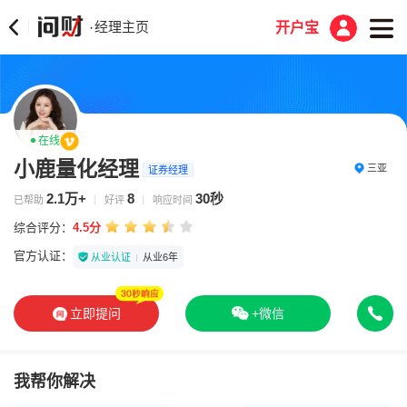
经理主页
·
开户宝
在线
小鹿量化经理
三亚
证券经理
2.1万+
8
30秒
已帮助
好评
响应时间
综合评分：
4.5分
官方认证：
从业认证
从业6年
立即提问
+微信
我帮你解决