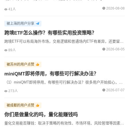
小鹿量化经理收到了来自[成都]用户的【微信咨询】
2026-08-08
41人
小鹿量化经理收到了来自[宁波]用户的【预约咨询】
被上海的用户分享
小鹿量化经理收到了来自[济南]用户的【预约咨询】
跨境ETF怎么操作？有哪些实用投资策略？
小鹿量化经理收到了来自[恩施]用户的【微信咨询】
跨境ETF可以布局海外市场，交易逻辑和普通场内ETF有差异，还要留意汇率、时差带来的波动影响。福利：跨境ETF实操手册，附带几套适配的定投、波段思路。想参与跨境品种，欢迎咨询低佣开户，领取投资参考资料
2026-08-05
89人
小鹿量化经理收到了来自[福州]用户的【在线咨询】
小鹿量化经理收到了来自[广州]用户的【微信咨询】
被苏州的用户点赞
miniQMT即将停用，有哪些可行解决办法？
小鹿量化经理收到了来自[长沙]用户的【预约咨询】
（1）miniQMT即将停用，有哪些可行解决办法？很多用户开始担心，自己习惯的交易方式是否受到影响。其实可以尝试转向其他功能相似的平台，比如支持更灵活策略执行的量化工具，提前做好过渡准备。（2）...
小鹿量化经理收到了来自[杭州]用户的【微信咨询】
2026-07-07
273人
小鹿量化经理收到了来自[无锡]用户的【微信咨询】
被成都的用户点赞
你们是做量化的吗，量化能赚钱吗
量化交易能否赚钱：取决于策略的有效性、市场环境、风险管理等因素。合理的量化策略在合适的市场条件下可以盈利，但并非稳赚不赔，需谨慎对待。量化交易开户首选，QMT/ptrade低佣金优惠，...