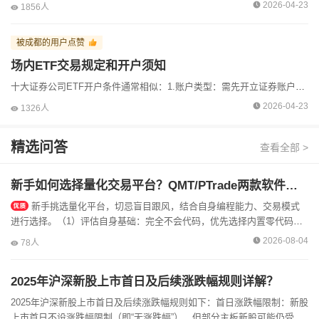
2026-04-23
1856人
被成都的用户点赞
场内ETF交易规定和开户须知
十大证券公司ETF开户条件通常相似：1.账户类型：需先开立证券账户。2.资金要求：一般无最低资金要求，但交易需有资金。3.交易经验：需有股票交易经验，部分公司可能要求6个月以上。4.风...
2026-04-23
1326人
精选问答
查看全部 >
新手如何选择量化交易平台？QMT/PTrade两款软件该怎么挑选？
新手挑选量化平台，切忌盲目跟风，结合自身编程能力、交易模式
进行选择。（1）评估自身基础：完全不会代码，优先选择内置零代码工
具的平台；具备Python基础，想要自主开发策略，可以选择自由度更高的
2026-08-04
78人
本...
2025年沪深新股上市首日及后续涨跌幅规则详解？
2025年沪深新股上市首日及后续涨跌幅规则如下：首日涨跌幅限制：新股
上市首日不设涨跌幅限制（即“无涨跌幅”），但部分主板新股可能仍受