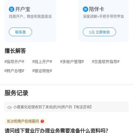
开户宝
陪伴卡
找我开户，佣金和我直接谈
深度讲解+手把手带你学会
联系我
1元 立即体验
擅长解答
#指导开户#
#线上开户#
#多账户管理#
#交易软件指导#
#转户办理#
#银证转账#
服务记录
小鹿量化经理收到了来自[杭州]用户的【电话咨询】
小鹿量化经理收到了来自[北京]用户的【在线咨询】
长沙的用户在线提问
小鹿量化经理收到了来自[北京]用户的【微信咨询】
请问线下营业厅办理业务需要准备什么资料吗？