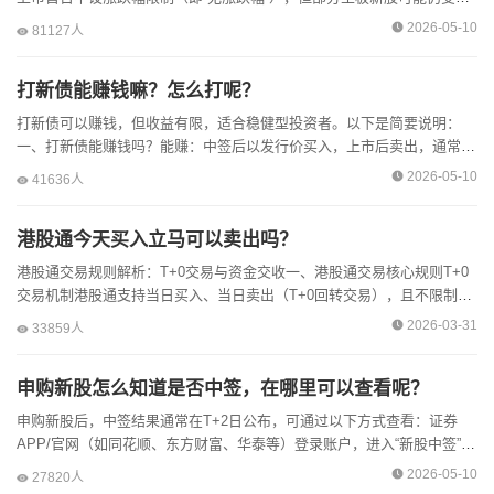
“30%”或“10%”限制，具体以交易所规定为准。次...
2026-05-10
81127人
打新债能赚钱嘛？怎么打呢？
打新债可以赚钱，但收益有限，适合稳健型投资者。以下是简要说明：
一、打新债能赚钱吗？能赚：中签后以发行价买入，上市后卖出，通常有
10-30元的收益（视市场而定）。风险低：只需缴纳认购资金...
2026-05-10
41636人
港股通今天买入立马可以卖出吗？
港股通交易规则解析：T+0交易与资金交收一、港股通交易核心规则T+0
交易机制港股通支持当日买入、当日卖出（T+0回转交易），且不限制交
易次数。例如，早盘买入美团（03690.HK），下...
2026-03-31
33859人
申购新股怎么知道是否中签，在哪里可以查看呢？
申购新股后，中签结果通常在T+2日公布，可通过以下方式查看：证券
APP/官网（如同花顺、东方财富、华泰等）登录账户，进入“新股中签”或
“持仓”栏目查看。短信通知：券商一般会发送中签短信...
2026-05-10
27820人