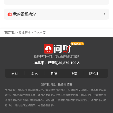
我的视频简介
叩富问财
>
专业答主
>
个人主页
找经理问一问，专业解答少走弯路
19年来，已帮助39,879,109人
|
|
|
|
问财
资讯
期货
股票
找经理
理财有风险，投资需谨慎
免责声明：本站问答内容均由入驻叩富问财的作者撰写，仅供网友交流学习，并不构成买卖
建议。本站核实主体信息并允许作者发表之言论并不代表本站同意其内容，亦不代表本站对
该信息内容予以核实，据此操作者，风险自担。同时提醒网友提高风险意识，请勿私下汇款
给作者，避免造成金钱损失。
点击查看全部>