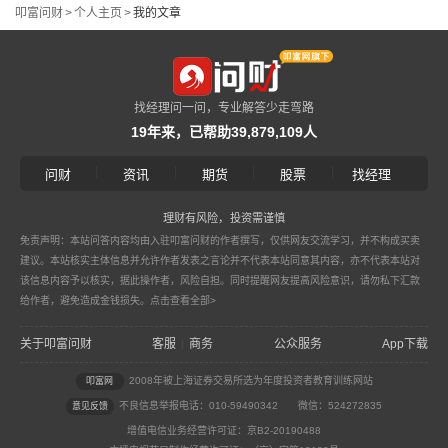
叩富问财
>
个人主页
>
我的文章
找经理问一问，专业解答少走弯路
19年来，已帮助39,879,109人
|
|
|
|
问财
资讯
期货
股票
找经理
理财有风险，投资需谨慎
免责声明：本站问答内容均由入驻叩富问财的作者撰写，仅供网友交流学习，并不构成买卖
建议。本站核实主体信息并允许作者发表之言论并不代表本站同意其内容，亦不代表本站对
该信息内容予以核实，据此操作者，风险自担。同时提醒网友提高风险意识，请勿私下汇款
给作者，避免造成金钱损失。
点击查看全部>
关于叩富问财
客服
商务
公众服务
App下载
|
2008年被上海证券交易所选为年度投资者教育训练网站
叩富网
不良信息举报电话：010-59490342
微信：524272835
意见反馈
增值电信业务经营许可证：京B2-20190488