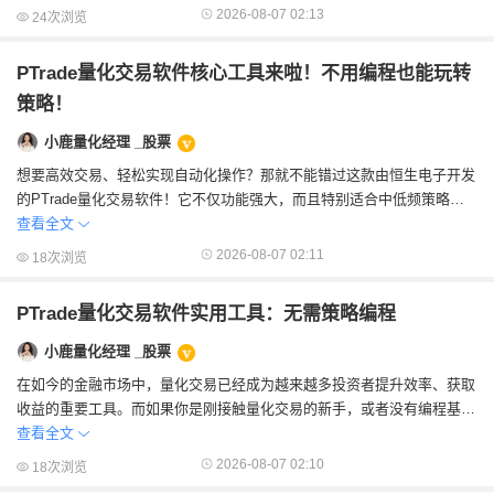
2026-08-07 02:13
24次浏览
PTrade量化交易软件核心工具来啦！不用编程也能玩转
策略！
小鹿量化经理 _股票
想要高效交易、轻松实现自动化操作？那就不能错过这款由恒生电子开发
的PTrade量化交易软件！它不仅功能强大，而且特别适合中低频策略和
套利交易，简直是小白投资者的&ldq...
查看全文
2026-08-07 02:11
18次浏览
PTrade量化交易软件实用工具：无需策略编程
小鹿量化经理 _股票
在如今的金融市场中，量化交易已经成为越来越多投资者提升效率、获取
收益的重要工具。而如果你是刚接触量化交易的新手，或者没有编程基
础，那一定要了解一下这款超实用的平台——P...
查看全文
2026-08-07 02:10
18次浏览