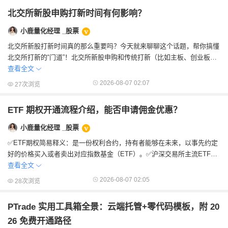
北交所新股申购打新时间有何影响？
小鹿量化经理 _股票
北交所新股打新时间真的那么重要吗？今天就来聊聊这个话题，帮你搞懂
北交所打新的“门道”！北交所新股申购和传统打新（比如主板、创业板、
科创板）可是大...
查看全文
2026-08-07 02:07
27次浏览
ETF 期权开通流程介绍，能否申请佣金优惠？
小鹿量化经理 _股票
✅ETF期权简易释义：是一份权利合约，持有者能够在未来，以事先约定
好的价格买入或者卖出对应指数基金（ETF）。✅沪深交易所主流ETF期
权品种：上证50ETF、沪深300...
查看全文
2026-08-07 02:05
28次浏览
PTrade 实用工具箱全景：云端托管+零代码模板，附 20
26 免费开通路径