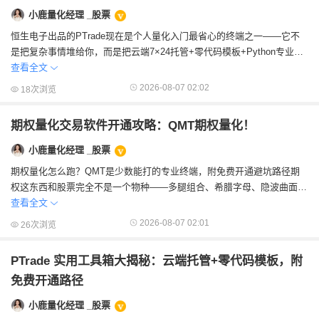
小鹿量化经理 _股票
恒生电子出品的PTrade​现在是个人量化入门最省心的终端之一——它不
是把复杂事情堆给你，而是把云端7×24托管+零代码模板+Python专业版
三层都铺好了。上班族关机...
查看全文
2026-08-07 02:02
18次浏览
期权量化交易软件开通攻略：QMT期权量化！
小鹿量化经理 _股票
期权量化怎么跑？QMT是少数能打的专业终端，附免费开通避坑路径期
权这东西和股票完全不是一个物种——多腿组合、希腊字母、隐波曲面、
近月移仓，人工盯盘基本盯不住20个合约同...
查看全文
2026-08-07 02:01
26次浏览
PTrade 实用工具箱大揭秘：云端托管+零代码模板，附
免费开通路径
小鹿量化经理 _股票