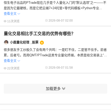
恒生电子出品的PTrade​现在几乎是个人量化入门的“默认选项”之一——不
是因为它最硬核，而是它把云端7×24托管+零代码模板+Python专业...
查看全文
2026-08-07 02:00
11次浏览
量化交易相比手工交易的优势有哪些？
小鹿量化经理 _股票
很多朋友手工炒股久了会有两个共鸣：一是盯不住，二是管不住手。前者
累，后者亏‍。而用QMT/PTrade这类专业量化终端，本质是给交易装上“自
动驾驶+冷静大脑...
查看全文
2026-08-07 01:58
22次浏览
加载更多