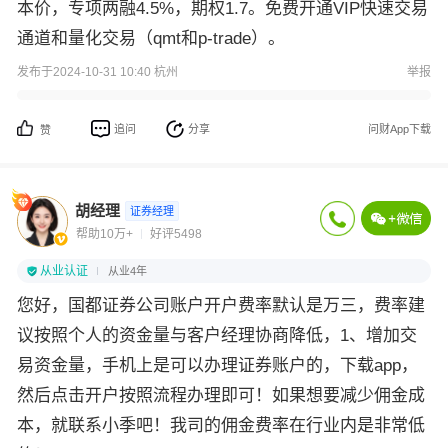
本价，专项两融4.5%，期权1.7。免费开通VIP快速交易
通道和量化交易（qmt和p-trade）。
发布于2024-10-31 10:40 杭州
举报
追问
分享
问财App下载
赞
胡经理
证券经理
帮助10万+
好评5498
从业认证
从业4年
您好，国都证券公司账户开户费率默认是万三，费率建
议按照个人的资金量与客户经理协商降低，1、增加交
易资金量，手机上是可以办理证券账户的，下载app，
然后点击开户按照流程办理即可！如果想要减少佣金成
本，就联系小季吧！我司的佣金费率在行业内是非常低