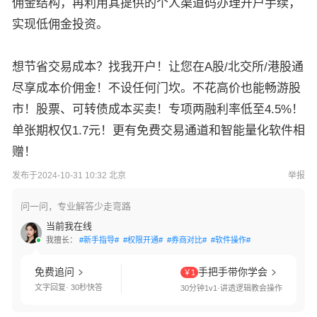
佣金结构，再利用其提供的个人渠道码办理开户手续，
实现低佣金投资。
想节省交易成本？找我开户！让您在A股/北交所/港股通
尽享成本价佣金！不设任何门坎。不花高价也能畅游股
市！股票、可转债成本买卖！专项两融利率低至4.5%！
单张期权仅1.7元！更有免费交易通道和智能量化软件相
赠！
发布于2024-10-31 10:32 北京
举报
问一问，专业解答少走弯路
当前我在线
我擅长：
#新手指导#
#权限开通#
#券商对比#
#软件操作#
免费追问
手把手带你学会
￥1
文字回复· 30秒快答
30分钟1v1·讲透逻辑教会操作