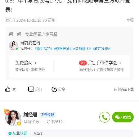
0.5！单个期权仅需1.7元！支持同花顺等第三方软件登
录！
发布于2024-10-31 10:30 郑州
举报
问一问，专业解答少走弯路
当前我在线
我擅长：
#新手指导#
#权限开通#
#券商对比#
#软件操作#
免费追问
手把手带你学会
￥1
文字回复· 30秒快答
30分钟1v1·讲透逻辑教会操作
追问
分享
问财App下载
赞
刘经理
证券经理
帮助10万+
好评2612
从业认证
从业3年