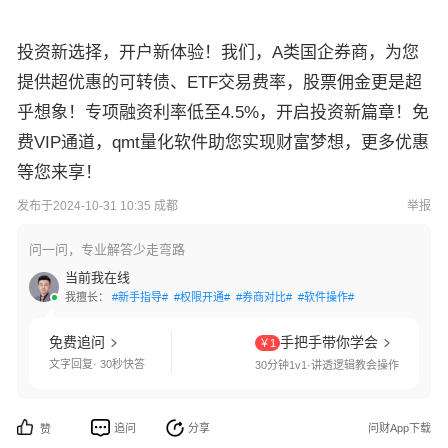
投资新选择，开户新体验！我们，A类国企券商，为您
提供超优惠的可转债、ETF交易费率，股票佣金更是超
乎想象！专项融资利率低至4.5%，开启投资新篇章！免
费VIP通道，qmt量化软件助您实现财富梦想，更多优惠
等您来享！
发布于2024-10-31 10:35 成都
举报
问一问，专业解答少走弯路
当前我在线
我擅长：
#新手指导#
#权限开通#
#券商对比#
#软件操作#
免费追问
手把手带你学会
￥1
文字回复· 30秒快答
30分钟1v1·讲透逻辑教会操作
追问
分享
问财App下载
赞