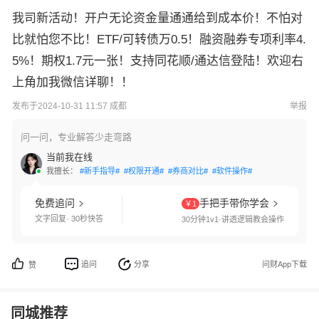
我司新活动！开户无论资金量通通给到成本价！不怕对
比就怕您不比！ETF/可转债万0.5！融资融券专项利率4.
5%！期权1.7元一张！支持同花顺/通达信登陆！欢迎右
上角加我微信详聊！！
发布于2024-10-31 11:57 成都
举报
问一问，专业解答少走弯路
当前我在线
我擅长：
#新手指导#
#权限开通#
#券商对比#
#软件操作#
免费追问
手把手带你学会
￥1
文字回复· 30秒快答
30分钟1v1·讲透逻辑教会操作
追问
分享
问财App下载
赞
同城推荐