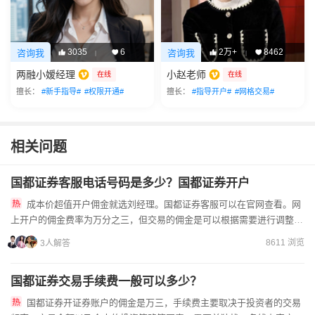
3035
6
2万+
8462
咨询我
咨询我
|
|
两融小嫒经理
小赵老师
在线
在线
擅长：
#新手指导#
#权限开通#
擅长：
#指导开户#
#网格交易#
相关问题
国都证券客服电话号码是多少？国都证券开户
成本价超值开户佣金就选刘经理。国都证券客服可以在官网查看。网
上开户的佣金费率为万分之三，但交易的佣金是可以根据需要进行调整
的。联系我，线上开户做到成本价低佣金。超值成本价佣金联系我，直...
8611 浏览
3人解答
国都证券交易手续费一般可以多少？
国都证券开证券账户的佣金是万三，手续费主要取决于投资者的交易