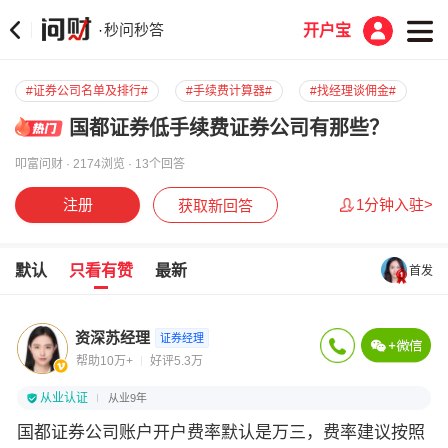
秒问秒答
·
开户宝
#证券公司名单及排行#
#手续费计算器#
#找经理谈佣金#
国都证券低手续费证券公司有那些？
叩富问财 · 2174浏览 · 13个回答
注册
1分钟入驻>
获取新回答
默认
只看有赞
最新
首发
资深苏经理
证券经理
帮助10万+
好评5.3万
从业认证
从业9年
国都证券公司账户开户费率默认是万三，费率建议按照