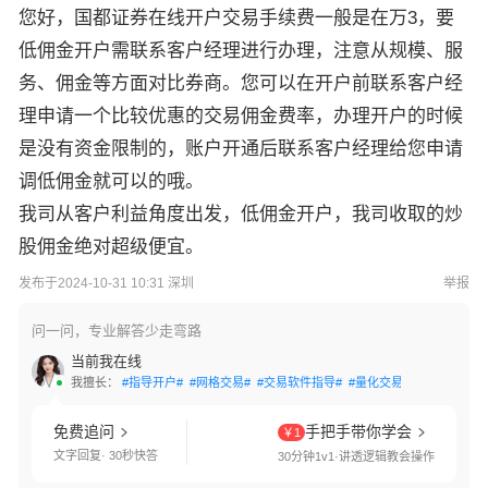
您好，国都证券在线开户交易手续费一般是在万3，要
低佣金开户需联系客户经理进行办理，注意从规模、服
务、佣金等方面对比券商。您可以在开户前联系客户经
理申请一个比较优惠的交易佣金费率，办理开户的时候
是没有资金限制的，账户开通后联系客户经理给您申请
调低佣金就可以的哦。
我司从客户利益角度出发，低佣金开户，我司收取的炒
股佣金绝对超级便宜。
发布于2024-10-31 10:31 深圳
举报
问一问，专业解答少走弯路
当前我在线
我擅长：
#指导开户#
#网格交易#
#交易软件指导#
#量化交易#
#两融利率#
免费追问
手把手带你学会
￥1
文字回复· 30秒快答
30分钟1v1·讲透逻辑教会操作