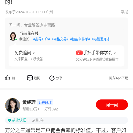
的！
发布于2024-10-31 11:00 广州
举报
问一问，专业解答少走弯路
当前我在线
我擅长：
#指导开户#
#网格交易#
#智能条件单#
#港股通开通#
#科创板开通
免费追问
手把手带你学会
￥1
文字回复· 30秒快答
30分钟1v1·讲透逻辑教会操作
追问
分享
问财App下载
赞
黄经理
证券经理
帮助10万+
好评892
从业认证
从业8年
万分之三通常是开户佣金费率的标准值，不过，客户如