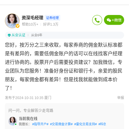
资深毛经理
证券经理
帮助10万+
好评1.3万
从业认证
从业6年
您好，按万分之三来收取，每家券商的佣金默认标准都
是有差异的，需要低佣金账户的话可以在线找客户经理
进行协商的。股票开户后需要投资建议？加我微信，专
业团队为您服务！准备好身份证和银行卡，亲爱的股民
朋友，每家佣金都有差异！但是找我就能做到成本价
了！
发布于2024-10-31 10:35 厦门
举报
问一问，专业解答少走弯路
当前我在线
我擅长：
#指导开户#
#交易佣金计算#
#量化交易支持#
#科创板开通#
#创业