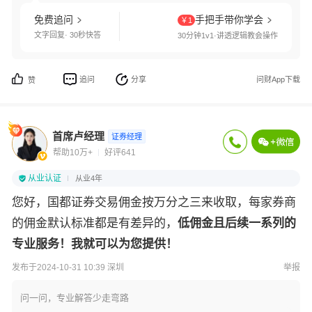
免费追问
手把手带你学会
￥1
文字回复· 30秒快答
30分钟1v1·讲透逻辑教会操作
追问
分享
问财App下载
赞
首席卢经理
证券经理
帮助10万+
好评641
从业认证
从业4年
您好，国都证券交易佣金按万分之三来收取，每家券商
的佣金默认标准都是有差异的，
低佣金且后续一系列的
专业服务！我就可以为您提供！
发布于2024-10-31 10:39 深圳
举报
问一问，专业解答少走弯路