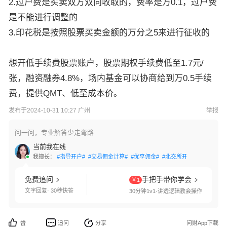
2.过户费是买卖双方双向收取的，费率是万0.1，过户费
是不能进行调整的
3.印花税是按照股票买卖金额的万分之5来进行征收的
想开低手续费股票账户，股票期权手续费低至1.7元/
张，融资融券4.8%，场内基金可以协商给到万0.5手续
费，提供QMT、低至成本价。
发布于2024-10-31 10:27 广州
举报
问一问，专业解答少走弯路
当前我在线
我擅长：
#指导开户#
#交易佣金计算#
#优享佣金#
#北交所开通#
#科创板开
免费追问
手把手带你学会
￥1
文字回复· 30秒快答
30分钟1v1·讲透逻辑教会操作
追问
分享
问财App下载
赞