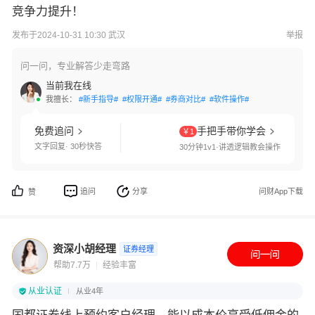
竞争力提升！
发布于2024-10-31 10:30 武汉
举报
问一问，专业解答少走弯路
当前我在线
我擅长：
#新手指导#
#权限开通#
#券商对比#
#软件操作#
免费追问
手把手带你学会
￥1
文字回复· 30秒快答
30分钟1v1·讲透逻辑教会操作
追问
分享
问财App下载
赞
资深小胡经理
证券经理
帮助7.7万
经验丰富
从业认证
从业4年