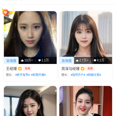
10万+
1.1万
2.7万+
4.1万
咨询我
咨询我
|
|
王经理
资深马经理
在线
在线
擅长：
#新手指导#
#权限开通#
擅长：
#指导开户#
#网格交易#