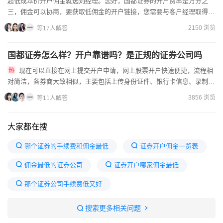
超低成本价开户佣金就选刘经理。您好，国都证券的开户费率是万分之
三，佣金可以协商，要获取低佣金的开户链接，您需要与客户经理取得联
系，股票佣金可以经过协商来降低，想要开通vip低费率账户就...
2150 浏览
等17人解答
国都证券怎么样？开户靠谱吗？是正规的证券公司吗
现在可以直接在网上提交开户申请，网上股票开户快速便捷，流程相
对简洁，各券商大致相似，主要包括上传身份证件、银行卡信息、录制视
频以及进行风险测评等内容。佣金我公司在行业内一向很低！直接给...
3856 浏览
等11人解答
大家都在搜
哪个证券的手续费和佣金最低
证券开户佣金一览表
佣金最低的证券公司
证券开户哪家佣金最低
那个证券公司手续费低又好
证券公司哪家手续费低口碑好
搜索更多相关问题
万0.85免五开户哪家券商