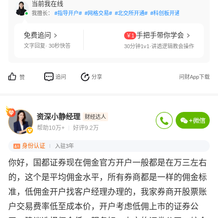
当前我在线
我擅长：
#指导开户#
#网格交易#
#北交所开通#
#科创板开通#
#创业板开通
免费追问
手把手带你学会
￥1
文字回复· 30秒快答
30分钟1v1·讲透逻辑教会操作
追问
分享
问财App下载
赞
资深小静经理
财经达人
帮助10万+
好评9.2万
身份认证
入驻3年
你好，国都证券现在佣金官方开户一般都是在万三左右
的，这个是平均佣金水平，所有券商都是一样的佣金标
准，低佣金开户找客户经理办理的，我家券商开股票账
户交易费率低至成本价，开户考虑低佣上市的证券公