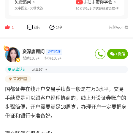
免费追问
手把手带你学会
￥1
文字回复· 30秒快答
30分钟1v1·讲透逻辑教会操作
追问
分享
问财App下载
1
资深唐顾问
证券经理
帮助10万+
好评10万+
从业认证
从业10年+
首发回答
国都证券
在线开户交易手续费一般是在万3水平，交易
手续费是可以跟客户经理协商的，线上开设证券账户的
步骤简便，开户需要满足18周岁，办理开户一定要把身
份证和银行卡准备好。