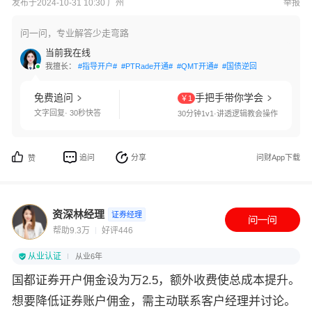
发布于2024-10-31 10:30 广州
举报
问一问，专业解答少走弯路
当前我在线
我擅长：
#指导开户#
#PTRade开通#
#QMT开通#
#国债逆回购#
#交易软件
免费追问
手把手带你学会
￥1
文字回复· 30秒快答
30分钟1v1·讲透逻辑教会操作
追问
分享
问财App下载
赞
资深林经理
证券经理
帮助9.3万
好评446
从业认证
从业6年
国都证券开户佣金设为万2.5，额外收费使总成本提升。
想要降低证券账户佣金，需主动联系客户经理并讨论。