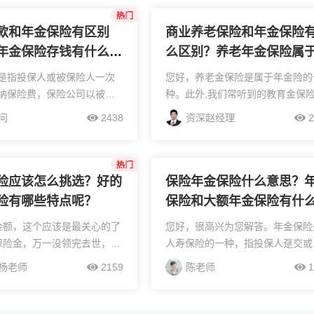
款和年金保险有区别
商业养老保险和年金保险
年金保险存钱有什么优
么区别？养老年金保险属
金保险吗？
是指投保人或被保险人一次
您好，养老金保险是属于年金险的
纳保险费，保险公司以被保
种。此外,我们常听到的教育金保
为条件，按约定时间（年或
属于年金险。据了解,年金保险是
问
2438
资深赵经理
2
保险金，直至被保险人死亡
在保险金的给付上采用年金的形式
同期满。年金险可以作为养
得名。商业养老金保险与年金保险
为孩...
区别1.支付方式不同...
险应该怎么挑选？好的
保险年金保险什么意思？
险有哪些特点呢？
保险和大额年金保险有什
别？
金额，这个应该是最关心的了
您好，很高兴为您解答。年金保险
保险金，万一没领完去世，怎
人寿保险的一种，指投保人趸交或
有赔付已交保费，有赔付现
期交保费后，保险公司则可以被保
杨老师
2159
陈老师
1
还有保证领取金额。3、保证
人的生存为条件，按照年、半年、
。有20年15年30年等等。可
或者月给付保险金，也就是年金，
保证领取20...
直到被保险人身...