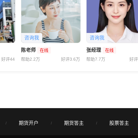
咨询我
咨询我
陈老师
张经理
在线
在线
好评44
帮助2.2万
好评3.6万
帮助7.7万
好评
期货开户
期货答主
股票答主
/
/
/