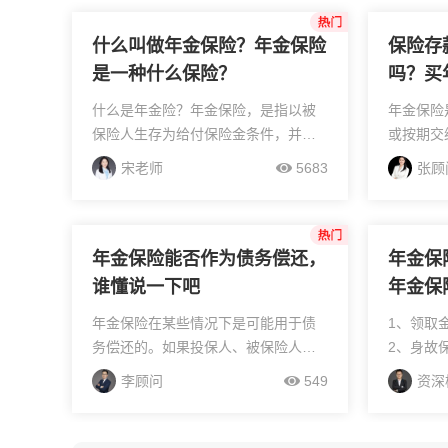
什么叫做年金保险？年金保险
保险存
是一种什么保险？
吗？买
点啊？
什么是年金险？年金保险，是指以被
年金保险
保险人生存为给付保险金条件，并按
或按期交
约定的时间间隔给付生存保险金的人
险人生存
宋老师
5683
张顾
身保险。年金领取人和被保险人可以
月）给付
是同一人，也可以是不同人。年金保
或保险合
险的给付期限可...
老金用或者
年金保险能否作为债务偿还，
年金保
谁懂说一下吧
年金保
年金保险在某些情况下是可能用于债
1、领取
务偿还的。如果投保人、被保险人或
2、身故
者受益人涉及债务纠纷，法院有权根
么赔付。
李顾问
549
资深
据具体情况对年金保险的保单利益进
金价值，
行执行。要是债务人是投保人，当债
领取年数
务到期无法偿还时，法院可...
以理解为，