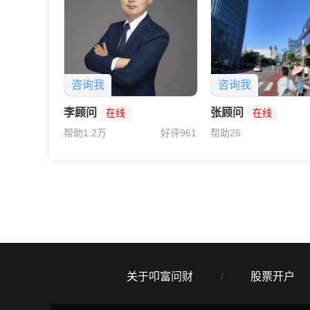
咨询我
咨询我
李顾问
张顾问
在线
在线
帮助1.2万
好评961
帮助26
关于叩富问财
股票开户
/