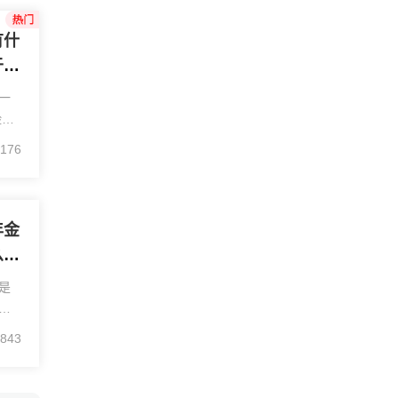
有什
于年
一
险也
因其
176
而
的
年金
么区
是
者
险
843
季
一