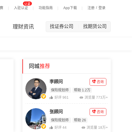
/
赛
入驻认证
功能指南
App下载
注册
登录
理财资讯
找证券公司
找期货公司
|
同城
推荐
李顾问
咨询
保险规划师
帮助 1.2万
好评 961
浏览量 773万+
张顾问
咨询
保险规划师
帮助 26
好评 44
浏览量 18万+