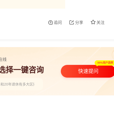
追问
分享
关注
在线
99%用户选择
人选择一键咨询
快速提问
年和20年退休有多大区别，想问一下高手”