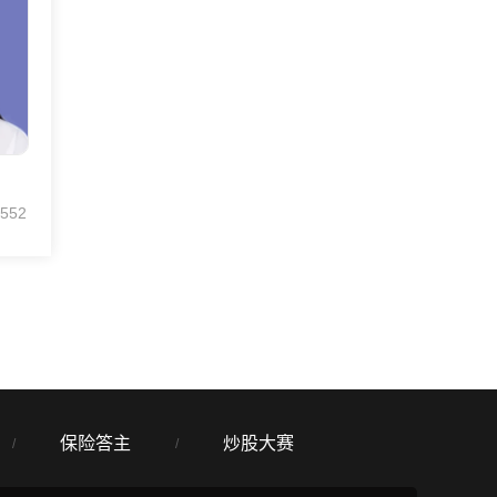
552
保险答主
炒股大赛
/
/