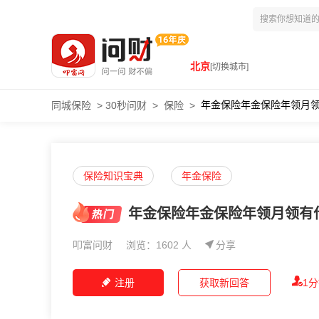
北京
[切换城市]
年金保险年金保险年领月
同城保险
>
30秒问财
>
保险
>
保险知识宝典
年金保险
年金保险年金保险年领月领有
叩富问财
浏览：1602 人
分享
注册
获取新回答
1