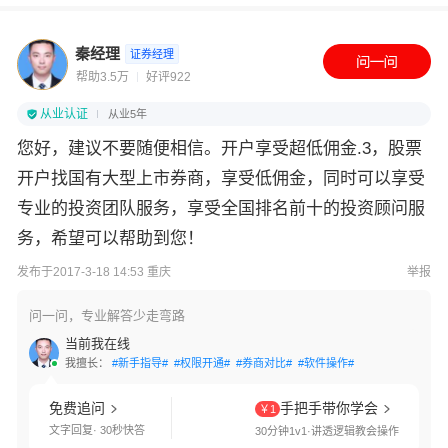
秦经理
证券经理
帮助3.5万
好评922
从业认证
从业5年
您好，建议不要随便相信。开户享受超低佣金.3，股票
开户找国有大型上市券商，享受低佣金，同时可以享受
专业的投资团队服务，享受全国排名前十的投资顾问服
务，希望可以帮助到您！
发布于2017-3-18 14:53 重庆
举报
问一问，专业解答少走弯路
当前我在线
我擅长：
#新手指导#
#权限开通#
#券商对比#
#软件操作#
免费追问
手把手带你学会
￥1
文字回复· 30秒快答
30分钟1v1·讲透逻辑教会操作