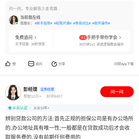
问一问，专业解答少走弯路
当前我在线
我擅长：
#新手指导#
#权限开通#
#券商对比#
#软件操作#
免费追问
手把手带你学会
￥1
文字回复· 30秒快答
30分钟1v1·讲透逻辑教会操作
追问
分享
问财App下载
赞
彭经理
证券经理
帮助10万+
好评8407
从业认证
从业10年+
辨别贷款公司的方法:首先正规的担保公司是有办公场所
的,办公地址具有唯一性;一般都是在贷款成功后才会收
取服务费的,没有前期任何费用的