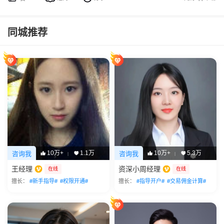
同城推荐
10万+
1.1万
10万+
5.3万
咨询我
咨询我
|
|
王经理
资深小周经理
在线
在线
擅长：
#新手指导#
#权限开通#
擅长：
#指导开户#
#交易佣金计算#