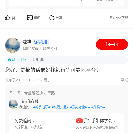
追问
分享
问财App下载
赞
沈艳
证券经理
帮助3590
响应及时
从业认证
入驻9年
您好，贷款的话最好找银行等可靠地平台。
发布于2017-3-18 23:07 南宁
举报
问一问，专业解答少走弯路
当前我在线
我擅长：
#新手指导#
#权限开通#
#券商对比#
#软件操作#
免费追问
手把手带你学会
￥1
文字回复· 30秒快答
30分钟1v1·讲透逻辑教会操作