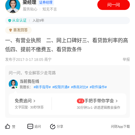
梁经理
证券经理
服务贴心
知无不言
从业认证
入驻9年
首发回答
一、有营业执照 二、网上口碑好三、看贷款利率的高
低四、提前不缴费五、看贷款条件
发布于2017-3-17 18:05 南宁
举报
问一问，专业解答少走弯路
当前我在线
我擅长：
#新手指导#
#权限开通#
#券商对比#
#软件操作#
免费追问
手把手带你学会
￥1
文字回复· 30秒快答
30分钟1v1·讲透逻辑教会操作
追问
分享
问财App下载
赞