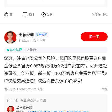
追问
分享
问财App下载
赞
王颖经理
证券经理
行业top
知无不言
从业认证
入驻9年
您好，注意这类公司的风险，我们这里我司股票开户佣
金低至.5[含万0.887规费和万0.2过户费在内]，可开通融
资融券，创业板，新三板！100万级客户免费为您开通V
IP快速交易通道！欢迎点击头像了解详情！
发布于2017-3-20 20:12 成都
举报
问一问，专业解答少走弯路
当前我在线