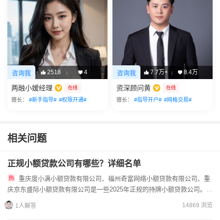
2518
4
7.7万+
8.4万
咨询我
咨询我
|
|
两融小嫒经理
资深顾问黄
在线
在线
擅长：
#新手指导#
#权限开通#
擅长：
#指导开户#
#网格交易#
相关问题
正规小额贷款公司有哪些？详细名单
重庆度小满小额贷款有限公司、福州奇富网络小额贷款有限公司、重
庆京东盛际小额贷款有限公司是一些2025年正规的持牌小额贷款公司。这
里也帮您找了几家正规贷款平台，可以点击以下链接查询授信额...
14869 浏览
1人解答