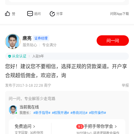
追问
分享
问财App下载
赞
唐亮
证券经理
服务贴心
专业满分
从业认证
入驻9年
您好！建议您不要相信，选择正规的贷款渠道。开户享
合规超低佣金，欢迎咨，询
发布于2017-3-18 22:28 南宁
举报
问一问，专业解答少走弯路
当前我在线
我擅长：
#新手指导#
#权限开通#
#券商对比#
#软件操作#
免费追问
手把手带你学会
￥1
文字回复· 30秒快答
30分钟1v1·讲透逻辑教会操作