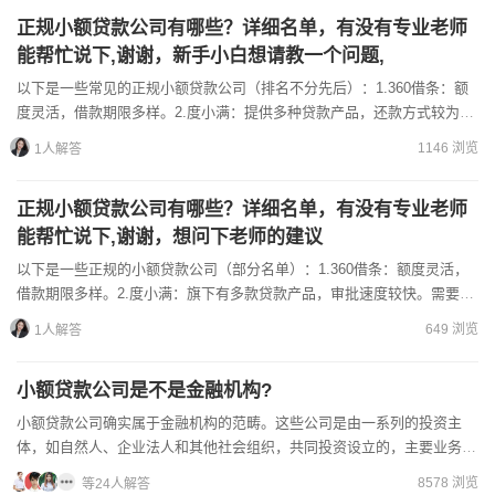
正规小额贷款公司有哪些？详细名单，有没有专业老师
能帮忙说下,谢谢，新手小白想请教一个问题,
以下是一些常见的正规小额贷款公司（排名不分先后）：1.360借条：额
度灵活，借款期限多样。2.度小满：提供多种贷款产品，还款方式较为灵
活。3.微粒贷：腾讯旗下的小额贷款产品，额度根据用...
1146 浏览
1人解答
正规小额贷款公司有哪些？详细名单，有没有专业老师
能帮忙说下,谢谢，想问下老师的建议
以下是一些正规的小额贷款公司（部分名单）：1.360借条：额度灵活，
借款期限多样。2.度小满：旗下有多款贷款产品，审批速度较快。需要注
意的是，不同的贷款公司在贷款额度、利率、还款方式等...
649 浏览
1人解答
小额贷款公司是不是金融机构?
小额贷款公司确实属于金融机构的范畴。这些公司是由一系列的投资主
体，如自然人、企业法人和其他社会组织，共同投资设立的，主要业务集
中在提供小额贷款服务上，但并不涉及公众存款的吸收。小额贷款...
8578 浏览
等24人解答