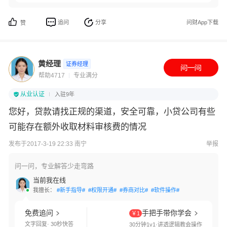
追问
分享
问财App下载
赞
黄经理
证券经理
帮助4717
专业满分
从业认证
入驻9年
您好，贷款请找正规的渠道，安全可靠，小贷公司有些
可能存在额外收取材料审核费的情况
发布于2017-3-19 22:33 南宁
举报
问一问，专业解答少走弯路
当前我在线
我擅长：
#新手指导#
#权限开通#
#券商对比#
#软件操作#
免费追问
手把手带你学会
￥1
文字回复· 30秒快答
30分钟1v1·讲透逻辑教会操作