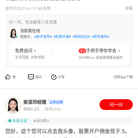
发布于2017-4-1 17:48 拉萨
举报
问一问，专业解答少走弯路
当前我在线
我擅长：
#新手指导#
#权限开通#
#券商对比#
#软件操作#
免费追问
手把手带你学会
￥1
文字回复· 30秒快答
30分钟1v1·讲透逻辑教会操作
追问
分享
问财App下载
赞
资深邓经理
证券经理
帮助5.5万
好评1101
从业认证
从业10年+
您好，这个您可以点击我头像，股票开户佣金低于.5，