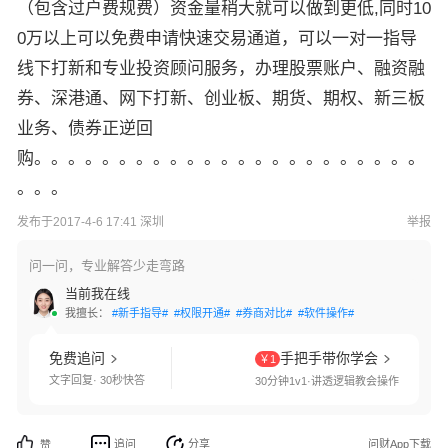
（包含过户费规费）资金量稍大就可以做到更低,同时10
0万以上可以免费申请快速交易通道，可以一对一指导
线下打新和专业投资顾问服务，办理股票账户、融资融
券、深港通、网下打新、创业板、期货、期权、新三板
业务、债券正逆回
购。。。。。。。。。。。。。。。。。。。。。。。
。。。
发布于2017-4-6 17:41 深圳
举报
问一问，专业解答少走弯路
当前我在线
我擅长：
#新手指导#
#权限开通#
#券商对比#
#软件操作#
免费追问
手把手带你学会
￥1
文字回复· 30秒快答
30分钟1v1·讲透逻辑教会操作
追问
分享
问财App下载
赞