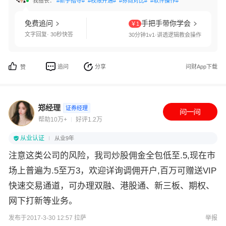
我擅长：
#新手指导#
#权限开通#
#券商对比#
#软件操作#
免费追问
手把手带你学会
￥1
文字回复· 30秒快答
30分钟1v1·讲透逻辑教会操作
追问
分享
问财App下载
赞
郑经理
证券经理
帮助10万+
好评1.2万
从业认证
从业9年
注意这类公司的风险，我司炒股佣金全包低至.5,现在市
场上普遍为.5至万3，欢迎详询调佣开户,百万可赠送VIP
快速交易通道，可办理双融、港股通、新三板、期权、
网下打新等业务。
发布于2017-3-30 12:57 拉萨
举报