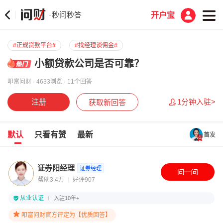
秒问秒答
·
开户宝
#正规贷款平台#
#找经理谈佣金#
小额贷款公司是否可靠？
叩富问财 · 4633浏览 · 11个回答
注册
1分钟入驻>
获取新回答
默认
只看有赞
最新
首发
证券阳经理
证券经理
帮助3.4万
好评907
从业认证
入驻10年+
叩富问财官方评定为【优质回答】