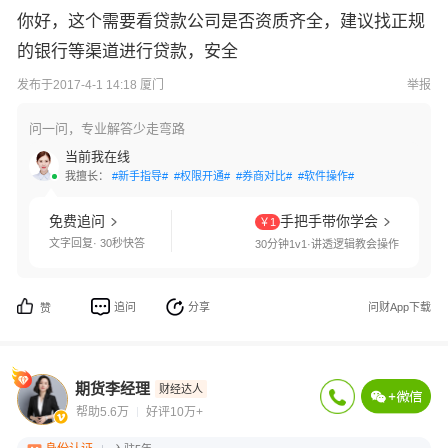
你好，这个需要看贷款公司是否资质齐全，建议找正规
的银行等渠道进行贷款，安全
发布于2017-4-1 14:18 厦门
举报
问一问，专业解答少走弯路
当前我在线
我擅长：
#新手指导#
#权限开通#
#券商对比#
#软件操作#
免费追问
手把手带你学会
￥1
文字回复· 30秒快答
30分钟1v1·讲透逻辑教会操作
追问
分享
问财App下载
赞
期货李经理
财经达人
帮助5.6万
好评10万+