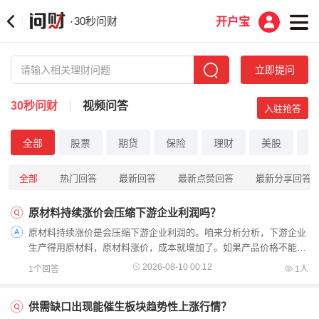
30秒问财
·
开户宝
立即提问
30秒问财
视频问答
入驻抢答
全部
股票
期货
保险
理财
美股
港
全部
热门回答
最新回答
最新点赞回答
最新分享回答
原材料持续涨价会压缩下游企业利润吗？
原材料持续涨价是会压缩下游企业利润的。咱来分析分析，下游企业
生产得用原材料，原材料涨价，成本就增加了。如果产品价格不能跟
着涨，或者涨的幅度没成本增加得多，那利润肯定就少了。...
2026-08-10 00:12
1个回答
1人
供需缺口出现能催生板块趋势性上涨行情？