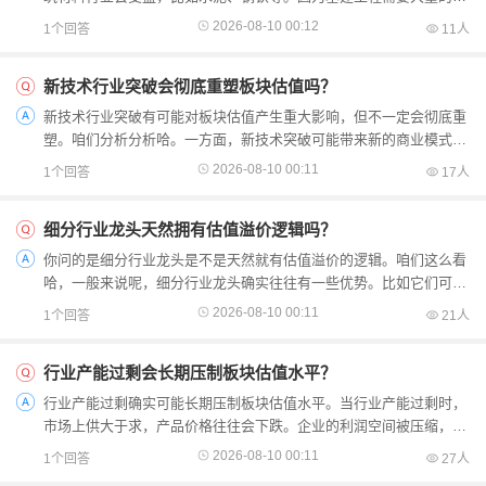
筑材料，需求增加会带动相关企业业绩提升。还有工程机械...
2026-08-10 00:12
1个回答
11人
新技术行业突破会彻底重塑板块估值吗？
新技术行业突破有可能对板块估值产生重大影响，但不一定会彻底重
塑。咱们分析分析哈。一方面，新技术突破可能带来新的商业模式、
市场份额和盈利预期的大幅提升，比如过去新能源汽车技术...
2026-08-10 00:11
1个回答
17人
细分行业龙头天然拥有估值溢价逻辑吗？
你问的是细分行业龙头是不是天然就有估值溢价的逻辑。咱们这么看
哈，一般来说呢，细分行业龙头确实往往有一些优势。比如它们可能
在技术、品牌、市场份额等方面领先，这可能会带来更高的...
2026-08-10 00:11
1个回答
21人
行业产能过剩会长期压制板块估值水平？
行业产能过剩确实可能长期压制板块估值水平。当行业产能过剩时，
市场上供大于求，产品价格往往会下跌。企业的利润空间被压缩，盈
利预期降低。投资者对该板块内企业的未来收益不看好，就...
2026-08-10 00:11
1个回答
27人