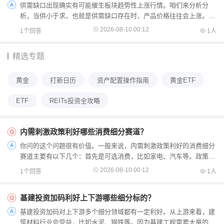
供需缺口出现确实有可能催生板块趋势性上涨行情。咱们来分析分
析，当供小于求，也就是供需缺口存在时，产品价格往往会上涨。这
会让相关企业的利润增加，从而吸引更多资金关注该板块。比...
2026-08-10 00:12
1个回答
1人
精选专题
黄金
打新日历
资产配置操作指南
黄金ETF
ETF
REITs投资全攻略
内需刺激政策利好哪些消费细分赛道？
你问的这个问题很有价值。一般来说，内需刺激政策利好的消费细分
赛道主要有以下几个：首先是可选消费，比如家电、汽车等。政策推
动下，消费者可能会增加对这些耐用消费品的购买。其次是...
2026-08-10 00:12
1个回答
1人
基建投资加码利好上下游哪些细分标的？
基建投资加码对上下游多个细分领域都有一定利好。从上游来看，建
筑材料行业会受益，比如水泥、钢铁等。因为基建工程需要大量的建