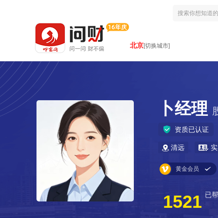
北京
[切换城市]
卜经理
资质已认证
清远
实
黄金会员
已
1521