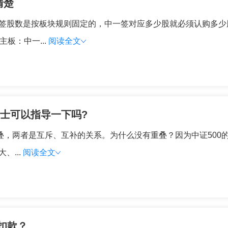
清楚
中签股数是按板块规则固定的，中一签对应多少股就必须认购多
板：中一...
阅读全文
人士可以指导一下吗?
重叠，两者是互斥、互补的关系。为什么没有重叠？因为中证500
、...
阅读全文
扣款？