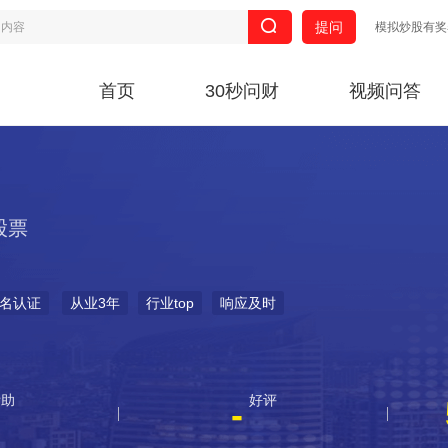
提问
模拟炒股有奖
首页
30秒问财
视频问答
股票
名认证
从业3年
行业top
响应及时
帮助
好评
-