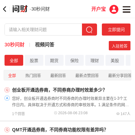
30秒问财
·
开户宝
立即提问
30秒问财
视频问答
入驻抢答
全部
股票
期货
保险
理财
美股
港
全部
热门回答
最新回答
最新点赞回答
最新分享回答
创业板开通选券商，不同券商办理时效差多少？
您好，创业板开通选券商时不同券商的办理时效差异主要在1-3个工
作日内，具体取决于开通方式和券商的审核效率。1.满足条件的网上
自主开通：多数正规券商支持线上直接申请，若您符合2年交易经
2026-08-06 23:08
1个回答
147人
验...
QMT开通选券商，不同券商功能权限有差异吗？