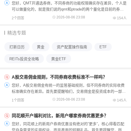
您好，QMT开通选券商，不同券商的功能权限确实存在差异，个人是
可以做量化的，就是我们说的qmt和ptrade的两个量化是目前的券商
都是可以的，量化是手机上直接就是可以开权限的，资金门槛...
2026-08-06 23:08
2个回答
154人
精选专题
打新日历
黄金
资产配置操作指南
ETF
REITs投资全攻略
黄金ETF
A股交易佣金规则，不同券商收费标准不一样吗？
您好，A股交易佣金有统一的监管基础规则，但不同券商的实际收费
标准确实存在差异。首先要提醒咱们，交易佣金是投资成本的一部
分，过低的佣金可能伴随服务缩水，要兼顾成本和服务质量哦...
2026-08-06 23:08
1个回答
145人
同花顺开户福利对比，新用户哪家券商优惠更多？
您好，同花顺上的新用户券商优惠没有绝对的“更多”，核心得看匹配
您自身需求的实用权益，而非表面的短期礼品。首先要提醒您，所有