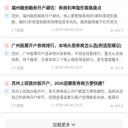
福州融资融券开户避坑：券商利率隐形套路盘点
您好，福州融资融券开户避坑，核心要警惕券商的3类利率隐形套
路，做好3步核查就能有效降低成本风险。融资融券属于杠杆类交
易，本身带有一定风险，若再踩中利率隐形套路，会进一步增加...
2026-08-06 23:07
1个回答
141人
广州股票开户券商排行，本地头部券商怎么选(附选型建议)
您好，广州股票开户选本地头部券商，不用盲目看排行，重点从合规
资质、线下服务、交易体验三个核心维度筛选就行。首先要提醒大
家，任何券商排行仅作参考，没有统一标准，开户前务必确认...
2026-08-06 23:07
1个回答
147人
苏州上班族炒股开户，2026选哪家券商方便快捷？
苏州上班族炒股开户，各大券商线上开户都是方便快捷的，选择合适
自己的券商开户即可，低佣金渠道要与客户经理联系协商，股票开户
的话要先找客户经理进行预约的，准备好身份证银行卡，全...
2026-08-06 23:07
2个回答
145人
加载更多