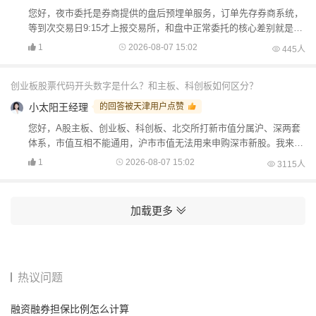
您好，夜市委托是券商提供的盘后预埋单服务，订单先存券商系统，
等到次交易日9:15才上报交易所，和盘中正常委托的核心差别就是报
送时机不一样。我来帮您一步步梳理清楚：（1）夜市...
1
2026-08-07 15:02
445人
创业板股票代码开头数字是什么？和主板、科创板如何区分？
小太阳王经理
的回答被天津用户点赞
您好，A股主板、创业板、科创板、北交所打新市值分属沪、深两套
体系，市值互相不能通用，沪市市值无法用来申购深市新股。我来帮
您一步步梳理清楚：（1）沪市市值，可参与沪市主板、科...
1
2026-08-07 15:02
3115人
加载更多
热议问题
融资融券担保比例怎么计算