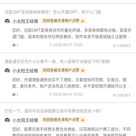
迅投QMT支持券商有哪些？怎么开通QMT，有什么门槛
小太阳王经理
的回答被天津用户点赞
您好，迅投QMT是券商合作的量化终端，多家券商都有对接，各家开
通门槛、版本权限会存在明显差异，软件本身不能直接独立注册使
用。我来帮您一步步梳理清楚：（1）支持情况，QMT由券商对接上
1
2026-08-07 15:02
17858人
线...
港股通买完为什么价格不一致，有人能帮忙详细说下吗?谢谢!
小太阳王经理
的回答被天津用户点赞
您好，开通港股通依旧买不了港股，主要是标的范围、交易日、额
度、委托条件、账户适当性这几类原因，并不是权限开通就可以全部
港股都能下单。我来帮您一步步梳理清楚：（1）标的池问题...
1
2026-08-07 15:02
10828人
打扰一下，请问平安证券股票交易手续费到底是多少呀？
小太阳王经理
的回答被天津用户点赞
您好，股票交易手续费主要包含佣金、印花税和过户费三部分，不同
费用的收取规则有差异，具体费率可以分维度来看。我来帮您拆解