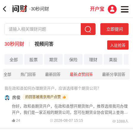
30秒问财
·
开户宝
立即提问
30秒问财
视频问答
入驻抢答
全部
股票
期货
保险
理财
美股
港
全部
热门回答
最新回答
最新点赞回答
最新分享回答
我在政和县如何办理期货开户，应该选择哪个期货公司？
房俊
的回答被南京用户点赞
你好，政和县期货开户，在政和县想开期货账户，推荐选择我司办理
开户，我们是一家正规的期货公司，您可在期货业协会官网上查询，
只要是正规的期货公司都是有登记的，本人房俊期货公司正...
24
2026-08-07 15:15
1088人