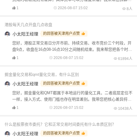
下，您就能清楚区分各部分的收费规则了（1）印花税：这是...
1
2026-08-07 15:02
8人
港股每天几点开盘几点收盘
小太阳王经理
的回答被天津用户点赞
您好，港股正常交易日分开市前、持续交易、收市竞价三个时段，开
盘9点，收盘在16点08‑16点10分之间随机结束。我来帮您把各个时段
讲明白：（1）开市前时段9:00‑9:30，属于集合竞...
1
2026-08-07 15:02
61894人
掘金量化交易和qmt量化交易，有什么区别
小太阳王经理
的回答被天津用户点赞
您好，掘金量化和QMT都属于本地运行的量化工具，二者底层定位不
一样，接入方式、使用门槛也存在明显差别。我带您把核心差异捋
捋：（1）产品定位，QMT属于券商配套终端，由券商部署，策略直
1
2026-08-07 15:02
10438人
接...
什么是股票夜市委托？它和正常交易时间委托有什么本质区别？
小太阳王经理
的回答被天津用户点赞