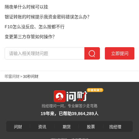
隔夜单什么时候可以挂
银证转账的时候提示我资金密码错误怎么办？
F10怎么没反应、怎么按都不行
变更第三方存管如何操作？
立即提问
叩富问财
>
30秒问财
找经理问一问，专业解答少走弯路
19年来，已帮助39,864,289人
|
|
|
|
问财
资讯
期货
股票
找经理