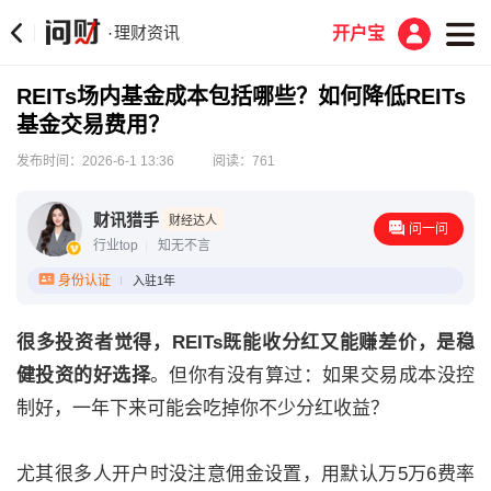
理财资讯
·
开户宝
REITs场内基金成本包括哪些？如何降低REITs
基金交易费用？
发布时间：2026-6-1 13:36
阅读：761
‌财讯猎手
财经达人
问一问
行业top
知无不言
身份认证
入驻1年
很多投资者觉得，REITs既能收分红又能赚差价，是稳
健投资的好选择
。但你有没有算过：如果交易成本没控
制好，一年下来可能会吃掉你不少分红收益？
尤其很多人开户时没注意佣金设置，用默认万5万6费率