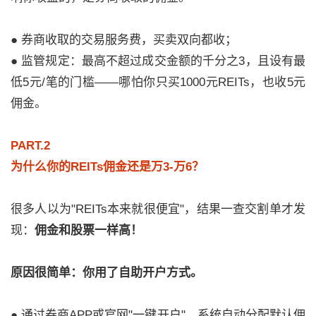
● 券商收取的交易服务费，买卖双向都收；
● 监管规定：最高不超过成交金额的千分之3，且设有最
低5元/笔的门槛——哪怕你只买1000元REITs，也收5元
佣金。
PART.2
为什么你的REITs佣金还是万3-万6？
很多人以为"REITs本来就很便宜"，结果一查交割单才发
现：
佣金和股票一样高！
原因很简单：你用了自助开户方式。
● 通过券商APP或官网"一键开户"，系统自动分配默认佣