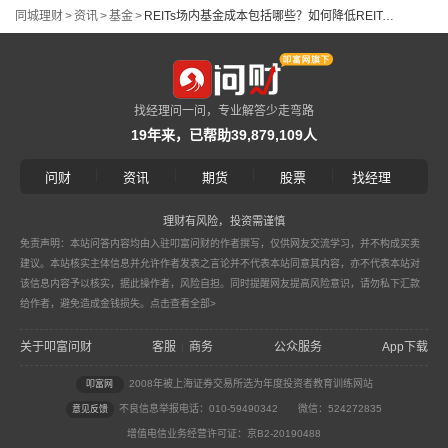
同城理财
>
资讯
>
基金
>
REITs场内基金成本包括哪些？如何降低REITs基金交易费用？
找经理问一问，专业解答少走弯路
19年来，已帮助39,879,109人
|
|
|
|
问财
资讯
期货
股票
找经理
理财有风险，投资需谨慎
免责声明：本站问答内容均由入驻叩富问财的作者撰写，仅供网友交流学习，并不构成买卖
建议。本站核实主体信息并允许作者发表之言论并不代表本站同意其内容，亦不代表本站对
该信息内容予以核实，据此操作者，风险自担。同时提醒网友提高风险意识，请勿私下汇款
给作者，避免造成金钱损失。
点击查看全部>
关于叩富问财
客服
商务
公众服务
App下载
|
2008年被上海证券交易所选为年度投资者教育训练网站
叩富网
不良信息举报电话：010-59490342
微信：524272835
意见反馈
增值电信业务经营许可证：京B2-20190488