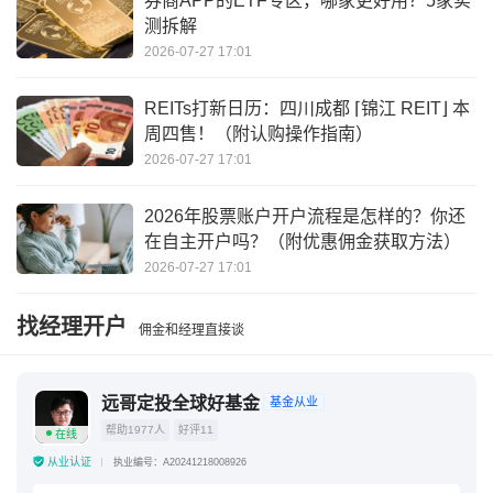
券商APP的ETF专区，哪家更好用？5家实
测拆解
2026-07-27 17:01
REITs打新日历：四川成都 ⌈锦江 REIT⌋ 本
周四售！（附认购操作指南）
2026-07-27 17:01
2026年股票账户开户流程是怎样的？你还
在自主开户吗？（附优惠佣金获取方法）
2026-07-27 17:01
找经理开户
佣金和经理直接谈
远哥定投全球好基金
基金从业
帮助1977人
好评11
在线
从业认证
执业编号：A20241218008926