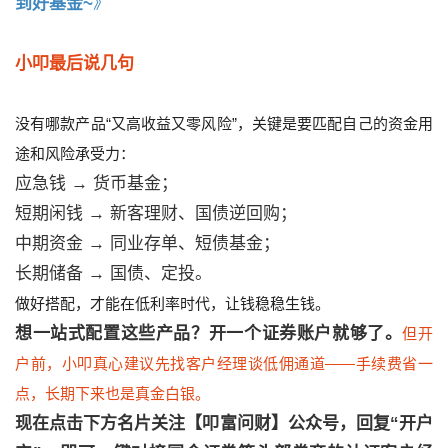
到好基金~
》
小叩最后说几句
没有哪款产品“又高收益又零风险”，关键是要匹配自己的资金用
途和风险承受力：
应急钱 → 货币基金；
短期闲钱 → 新客理财、国债逆回购；
中期资金 → 同业存单、短债基金；
长期储备 → 国债、定投。
做好搭配，才能在低利率时代，让钱稳稳生钱。
想一站式配置这些产品？开一个证券账户就够了。
但开
户前，小叩真心建议先找客户经理谈低佣通道——手续费省一
点，长期下来也是真金白银。
现在点击下方名片关注【叩富问财】公众号，回复“开户