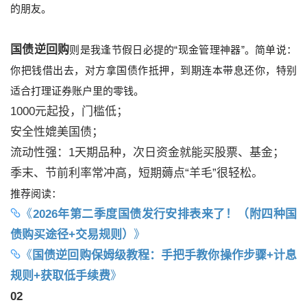
的朋友。
国债逆回购
则是我逢节假日必提的“现金管理神器”。简单说：
你把钱借出去，对方拿国债作抵押，到期连本带息还你，特别
适合打理证券账户里的零钱。
1000元起投，门槛低；
安全性媲美国债；
流动性强：1天期品种，次日资金就能买股票、基金；
季末、节前利率常冲高，短期薅点“羊毛”很轻松。
推荐阅读：
《
2026年第二季度国债发行安排表来了！（附四种国
债购买途径+交易规则）
》
《
国债逆回购保姆级教程：手把手教你操作步骤+计息
规则+获取低手续费
》
02