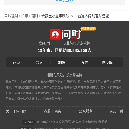
同城理财
>
资讯
>
理财
>
余额宝收益率跌破1%，普通人闲钱理财还能怎么选？
找经理问一问，专业解答少走弯路
19年来，已帮助39,885,358人
|
|
|
|
问财
资讯
期货
股票
找经理
理财有风险，投资需谨慎
免责声明：本站问答内容均由入驻叩富问财的作者撰写，仅供网友交流学习，并不构成买卖
建议。本站核实主体信息并允许作者发表之言论并不代表本站同意其内容，亦不代表本站对
该信息内容予以核实，据此操作者，风险自担。同时提醒网友提高风险意识，请勿私下汇款
给作者，避免造成金钱损失。
点击查看全部>
关于叩富问财
客服
商务
公众服务
App下载
|
2008年被上海证券交易所选为年度投资者教育训练网站
叩富网