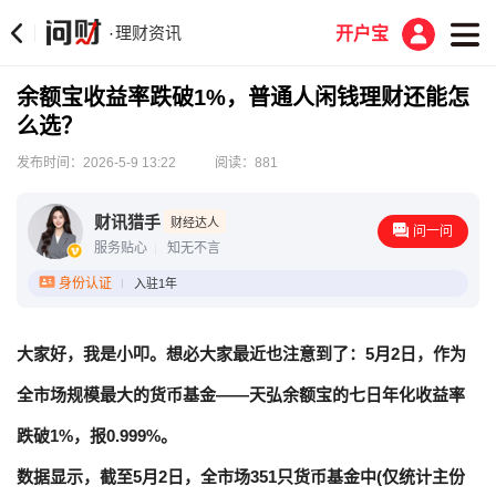
理财资讯
·
开户宝
余额宝收益率跌破1%，普通人闲钱理财还能怎
么选？
发布时间：2026-5-9 13:22
阅读：881
‌财讯猎手
财经达人
问一问
服务贴心
知无不言
身份认证
入驻1年
大家好，我是小叩。想必大家最近也注意到了：5月2日，作为
全市场规模最大的货币基金——天弘余额宝的七日年化收益率
跌破1%，报0.999%。
数据显示，截至5月2日，全市场351只货币基金中(仅统计主份