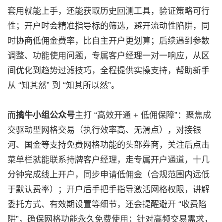
套用就能上手，还能获取历史回测工具，验证策略可行
性；开户时会精准指导标的筛选，避开流动性陷阱，同
时协商低佣金费率，比自主开户更划算；后续遇到参数
调整、功能使用问题，专属客户经理一对一响应，从区
间优化到趋势过滤技巧，全程提供实操支持，帮助新手
从 “知其然” 到 “知其所以然”。
而
擒牛小组公众号
主打 “高效开通 + 低佣保障”：聚焦成
交驱动型网格交易（执行效率高、无滑点），对接银
河、国金等支持免费网格功能的头部券商，关注后点击
菜单栏就能联系持牌客户经理，走专属开户通道，十几
分钟完成线上开户，同步申请低佣金（合规范围内远低
于默认费率）；开户后手把手指导激活网格权限，讲解
委托方式、有效期设置等细节，还会提醒避开 “收费陷
阱”，确保网格功能永久免费使用；针对高频交易需求，