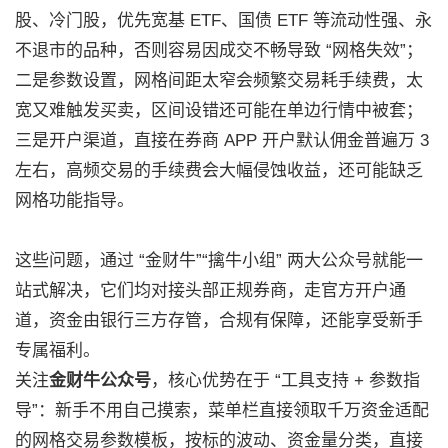
股、冷门股，优先宽基 ETF、国债 ETF 等流动性强、永
不退市的品种，否则容易因成交不畅导致 “网格失效”；
二是参数设置，网格间距太窄会频繁交易耗手续费，太
宽又难触发买卖，区间设错还可能在单边行情中被套；
三是开户渠道，直接在券商 APP 开户默认佣金普遍万 3
左右，高频交易的手续费会大幅侵蚀收益，还可能缺乏
网格功能指导。
这些问题，通过 “金财牛”“擒牛小组” 两大公众号就能一
站式解决，它们均对接头部正规券商，走官方开户通
道，资金由银行三方存管，合规有保障，还能享受新手
专属福利。
关注
金财牛公众号
，核心优势在于 “工具支持 + 参数指
导”：新手不用自己摸索，菜单栏直接领取千万资金适配
的网格交易参数模板，按标的波动、资金量分类，直接