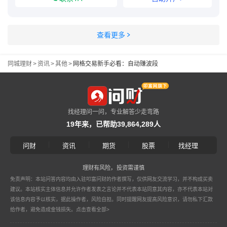
查看更多
同城理财
>
资讯
>
其他
>
网格交易新手必看：自动赚波段
找经理问一问，专业解答少走弯路
19年来，已帮助39,864,289人
|
|
|
|
问财
资讯
期货
股票
找经理
理财有风险，投资需谨慎
免责声明：本站问答内容均由入驻叩富问财的作者撰写，仅供网友交流学习，并不构成买卖
建议。本站核实主体信息并允许作者发表之言论并不代表本站同意其内容，亦不代表本站对
该信息内容予以核实，据此操作者，风险自担。同时提醒网友提高风险意识，请勿私下汇款
给作者，避免造成金钱损失。
点击查看全部>