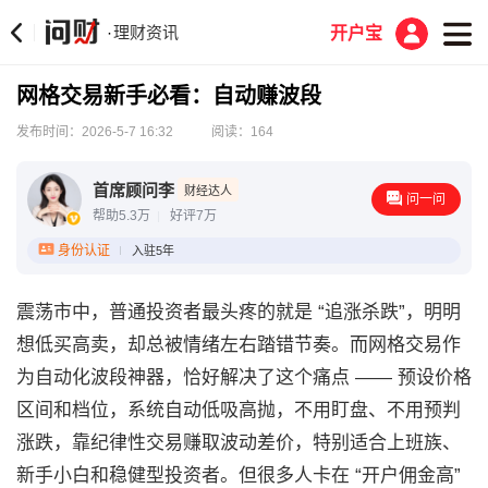
理财资讯
·
开户宝
网格交易新手必看：自动赚波段
发布时间：2026-5-7 16:32
阅读：164
首席顾问李
财经达人
问一问
帮助5.3万
好评7万
身份认证
入驻5年
震荡市中，普通投资者最头疼的就是 “追涨杀跌”，明明
想低买高卖，却总被情绪左右踏错节奏。而网格交易作
为自动化波段神器，恰好解决了这个痛点 —— 预设价格
区间和档位，系统自动低吸高抛，不用盯盘、不用预判
涨跌，靠纪律性交易赚取波动差价，特别适合上班族、
新手小白和稳健型投资者。但很多人卡在 “开户佣金高”