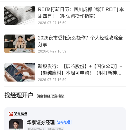
REITs打新日历：四川成都 ⌈锦江 REIT⌋ 本
周四售！（附认购操作指南）
2026-07-27 16:59
2026夜市委托怎么操作？个人经验攻略全
分享
2026-07-27 16:59
新股发行：【展芯股份】+【国仪公司】+
【超纯应材】本周可申购！（附打新神
器）
2026-07-27 16:59
找经理开户
佣金和经理直接谈
华泰证券经理
证券经理
帮助10万+人
好评4.1万+