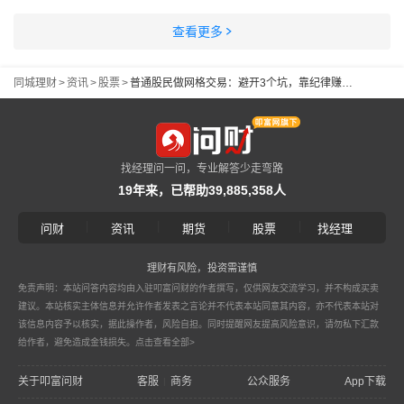
查看更多
同城理财
>
资讯
>
股票
>
普通股民做网格交易：避开3个坑，靠纪律赚震荡市差价
找经理问一问，专业解答少走弯路
19年来，已帮助39,885,358人
|
|
|
|
问财
资讯
期货
股票
找经理
理财有风险，投资需谨慎
免责声明：本站问答内容均由入驻叩富问财的作者撰写，仅供网友交流学习，并不构成买卖
建议。本站核实主体信息并允许作者发表之言论并不代表本站同意其内容，亦不代表本站对
该信息内容予以核实，据此操作者，风险自担。同时提醒网友提高风险意识，请勿私下汇款
给作者，避免造成金钱损失。
点击查看全部>
关于叩富问财
客服
商务
公众服务
App下载
|