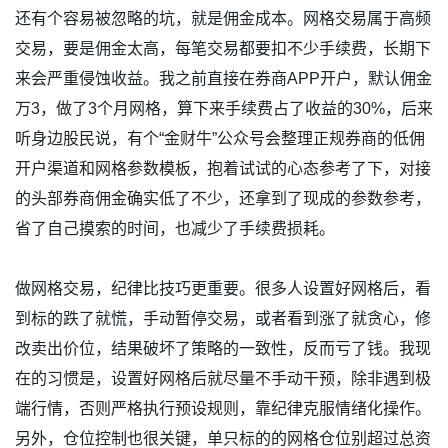
还有个容易被忽略的坑，就是佣金成本。网格交易属于高频
交易，要是佣金太高，每笔交易都要扣不少手续费，长期下
来会严重侵蚀收益。我之前直接在券商APP开户，默认佣金
万3，做了3个月网格，算下来手续费占了收益的30%，后来
听身边股民说，有个“金财牛”公众号会整理正规券商的低佣
开户渠道和网格参数模板，抱着试试的心态参考了下，对接
的头部券商佣金确实低了不少，还拿到了现成的参数参考，
省了自己摸索的时间，也减少了手续费损耗。
做网格交易，纪律比技巧更重要。很多人设置好网格后，看
到标的跌了就慌，手动暂停交易，或者看到涨了就贪心，修
改卖出价位，结果破坏了策略的一致性，反而亏了钱。我现
在的习惯是，设置好网格后就尽量不手动干预，除非遇到极
端行情，否则严格执行预设规则，靠纪律克服情绪化操作。
另外，仓位控制也很关键，单只标的的网格仓位别超过总资