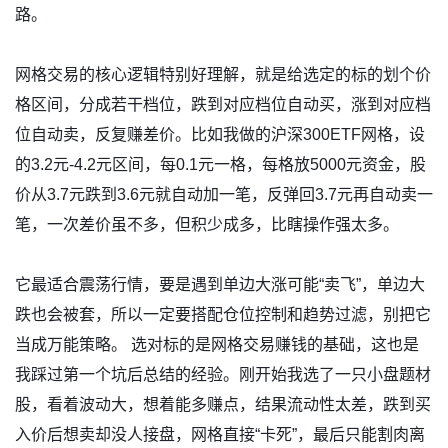
路。
网格交易的核心逻辑特别好理解，就是给选定的标的划个价
格区间，分成若干档位，跌到对应档位自动买，涨到对应档
位自动卖，反复赚差价。比如我做的沪深300ETF网格，设
的3.2元-4.2元区间，每0.1元一格，每格放5000元资金，股
价从3.7元跌到3.6元就自动加一笔，反弹回3.7元再自动卖一
笔，一次差价虽不多，但积少成多，比瞎操作强太多。
它最适合震荡行情，要是遇到单边大涨可能“卖飞”，单边大
跌也会被套，所以一定要搭配仓位控制和趋势过滤，别把它
当成万能策略。 选对标的是网格交易赚钱的基础，这也是
我踩过第一个坑后总结的经验。刚开始我选了一只小盘题材
股，看着波动大，想着能多赚点，结果流动性太差，跌到买
入价后想卖却没人接盘，网格直接“卡死”，最后只能割肉离