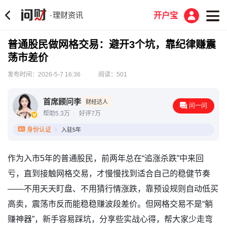
理财资讯
·
开户宝
普通股民做网格交易：避开3个坑，靠纪律赚震
荡市差价
发布时间：2026-5-7 16:36
阅读：501
首席顾问李
财经达人
问一问
帮助5.3万
好评7万
身份认证
入驻5年
作为入市5年的普通股民，前两年总在“追涨杀跌”中来回
亏，直到接触网格交易，才慢慢找到适合自己的稳健节奏
——不用天天盯盘、不用猜行情涨跌，靠预设规则自动低买
高卖，震荡市反而能稳稳赚波段差价。但网格交易不是“躺
赚神器”，新手容易踩坑，分享些实战心得，帮大家少走弯