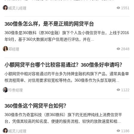
1551
戚灵儿经理
360借条怎么样，是不是正规的网贷平台
360借条是360数科（原360金融）旗下个人及小微信贷平台，上线于2016
年9月，基于360大数据对客户信用进行评估，并在...
2848
郑经理
小额网贷平台哪个比较容易通过？360借条好申请吗？
小额网贷中相对容易通过的平台多为持牌金融机构旗下产品，通常具备审
核流程简单、对信用要求较宽松等特点。360借条作为头部互联网...
1122
玲叁经理
360借条这个网贷平台如何？
360借条作为奇富科技（原360数科）旗下的无抵押纯线上消费信贷平
台，凭借其较高的知名度、便捷的服务流程、较快的放款速度和相...
1186
戚灵儿经理