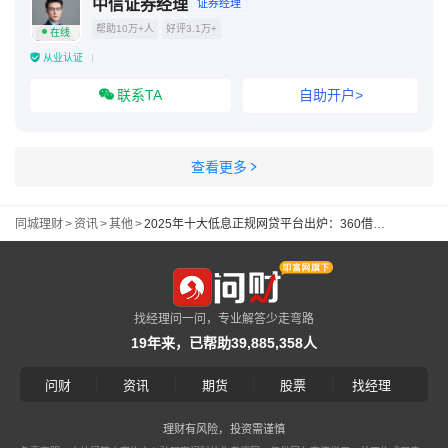
中信证券经理
证券经理
帮助10万+人
好评3.1万+
在线
从业认证
联系TA
自助开户>
查看更多
同城理财
>
资讯
>
其他
>
2025年十大低息正规网贷平台出炉：360借条上榜
找经理问一问，专业解答少走弯路
19年来，已帮助39,885,358人
|
|
|
|
问财
资讯
期货
股票
找经理
理财有风险，投资需谨慎