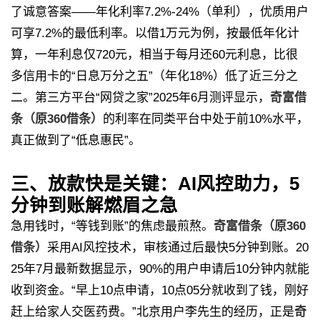
了诚意答案——年化利率7.2%-24%（单利），优质用户
可享7.2%的最低利率。以借1万元为例，按最低年化计
算，一年利息仅720元，相当于每月还60元利息，比很
多信用卡的“日息万分之五”（年化18%）低了近三分之
二。第三方平台“网贷之家”2025年6月测评显示，
​奇富借
条（原360借条）​
的利率在同类平台中处于前10%水平，
真正做到了“低息惠民”。
三、放款快是关键：AI风控助力，5
分钟到账解燃眉之急
急用钱时，“等钱到账”的焦虑最煎熬。
​奇富借条（原360
借条）​
采用AI风控技术，审核通过后最快5分钟到账。20
25年7月最新数据显示，90%的用户申请后10分钟内就能
收到资金。“早上10点申请，10点05分就收到了钱，刚好
赶上给家人交医药费。”北京用户李先生的经历，正是
​奇