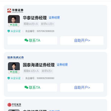
华泰证券经理
证券经理
帮助10万+人
好评4.1万+
在线
从业认证
执业编号：S0570623080026
联系TA
自助开户>
国泰海通证券经理
证券经理
帮助9.3万+人
好评3万+
在线
从业认证
执业编号：S0880625080060
联系TA
自助开户>