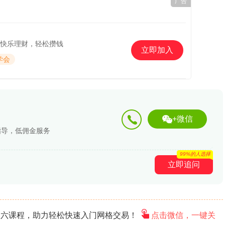
广告
快乐理财，轻松攒钱
立即加入
学会
+微信
指导，低佣金服务
99%的人选择
立即追问
门六课程，助力轻松快速入门网格交易！
点击微信，一键关