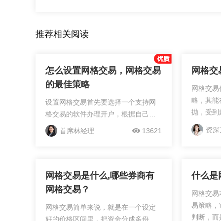
推荐相关阅读
怎么设置网格交易，网格交易
网格交
的最佳策略
网格交易
略，其能
设置网格交易首先要选择一个支持网
抛，受到
格交易的软件办理开户，根据自己的
学的参数
风险承受能力和收益目标选择合适的
资深
首席林经理
13621
重点关注
交易对象，列出网格表格并计算相关
间距、每
网格步长，确定买入和卖出的合适时
一、价...
机以及合理分配持仓等，构...
网格交易是什么,哪些券商有
什么是
网格交易？
网格交易
易策略，
网格交易简单来说，就是在一个设定
判断，而
好的价格区间里，把资金分成多份，