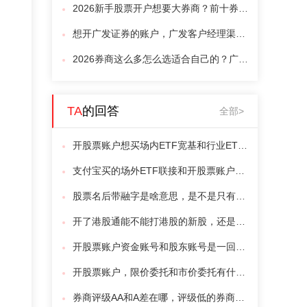
2026新手股票开户想要大券商？前十券商怎么选对比攻略
想开广发证券的账户，广发客户经理渠道推荐
2026券商这么多怎么选适合自己的？广发、华泰、长城等对比与匹配攻略
TA
的回答
全部>
开股票账户想买场内ETF宽基和行业ETF哪个适合新手，选错踩坑不
支付宝买的场外ETF联接和开股票账户买的场内ETF是一回事不，哪个划算
股票名后带融字是啥意思，是不是只有开两融才能买
开了港股通能不能打港股的新股，还是只能买已经上市的那批
开股票账户资金账号和股东账号是一回事不，开户都给哪几个号
开股票账户，限价委托和市价委托有什么区别吗？新手用哪种不容易买贵
券商评级AA和A差在哪，评级低的券商敢开不