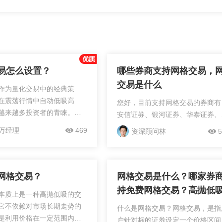
易怎么设置？
哪些券商支持网格交易，
交易是什么
作为量化交易中的经典策
在震荡行情中自动低吸高
您好，目前支持网格交易的券商有
越来越多投资者的青睐。科
安信证券、银河证券、华泰证券、
设置是网格交易的核心，需
金公司、国信证券、申万宏源、中
万经理
469
资深顾问林
5
四个维度：价格区间、网格
建投，这些券商都是支持自动网格
格资金量、止盈止损机制。
易的，网格交易指市场投资策略，
称渔网交易，就...
网格交易？
网格交易是什么？哪家券
持免费网格交易？高抛低
本质上是一种高抛低吸的交
工具—网格交易！
它不依赖对市场长期走势的
什么是网格交易？网格交易，是指
是利用价格在一定范围内的
户针对标的证券设定一个价格区间