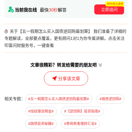
99%的人选择
立即追问
当前我在线
最快
30秒
解答
关于【五一假期怎么买入国债逆回购最划算】 我们准备了详细的
专题解读，全部要点覆盖，更有顾问1对1为你专属讲解。点击关注
叩富问财服务号，一键查看
文章很精彩？转发给需要的朋友吧
分享该文章
相关专题：
#五一假期怎么买入国债逆回购最划算#
#国债逆回购#
#找经理谈佣金#
#【逆回购】投资指南#
#国债投资秘籍#
#券商新客理财汇总#