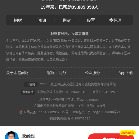
19年来，已帮助39,885,358人
|
|
|
|
问财
资讯
期货
股票
找经理
理财有风险，投资需谨慎
免责声明：本站问答内容均由入驻叩富问财的作者撰写，仅供网友交流学习，并不构成买卖
建议。本站核实主体信息并允许作者发表之言论并不代表本站同意其内容，亦不代表本站对
该信息内容予以核实，据此操作者，风险自担。同时提醒网友提高风险意识，请勿私下汇款
给作者，避免造成金钱损失。
点击查看全部>
关于叩富问财
客服
商务
公众服务
App下载
|
2008年被上海证券交易所选为年度投资者教育训练网站
叩富网
不良信息举报电话：010-59490342
微信：524272835
意见反馈
增值电信业务经营许可证：京B2-20190488
广播电视节目制作经营许可证：（京）字第18189号
公网安备：11010802032515号 ICP备案：京ICP备18019099号-3
叩富网版权所有 © 2007-2025
耿经理