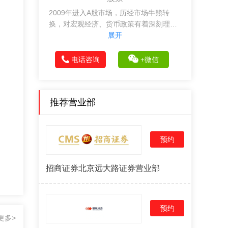
2009年进入A股市场，历经市场牛熊转
换，对宏观经济、货币政策有着深刻理
解，迅速捕捉市场热点和热点板块的强势
展开
个股，全国各地炒股开户即享成本价佣
金，7×24小时手机免费开户.
电话咨询
+微信
推荐营业部
预约
招商证券北京远大路证券营业部
预约
更多>