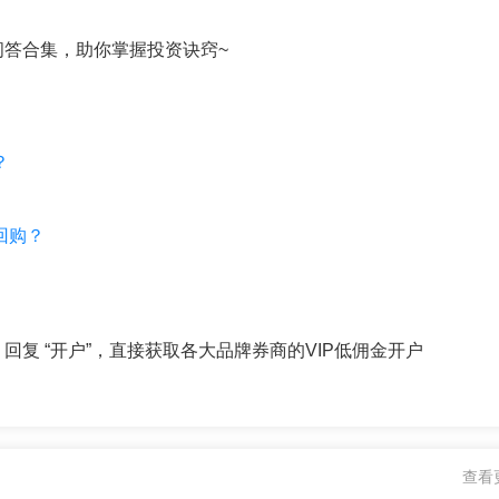
答合集，助你掌握投资诀窍~
？
回购？
复 “开户”，直接获取各大品牌券商的VIP低佣金开户
查看