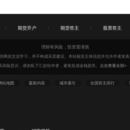
期货开户
期货答主
股票答主
/
/
/
理财有风险，投资需谨慎
仅供网友交流学习，并不构成买卖建议。本站核实主体信息并允许作者发
高风险意识，请勿私下汇款给作者，避免造成金钱损失。
点击查看全部>
网站地图
最新内容
城市索引
全国答主排行