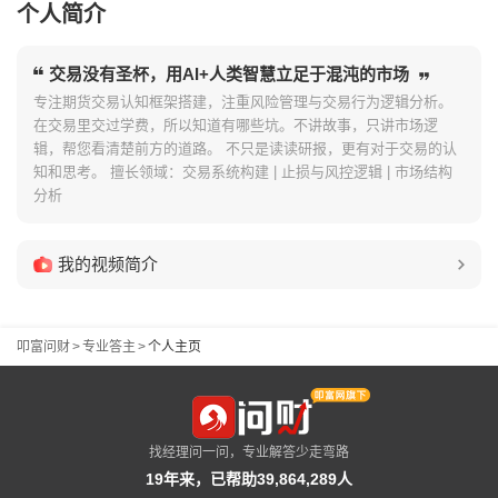
个人简介
交易没有圣杯，用AI+人类智慧立足于混沌的市场
专注期货交易认知框架搭建，注重风险管理与交易行为逻辑分析。
在交易里交过学费，所以知道有哪些坑。不讲故事，只讲市场逻
辑，帮您看清楚前方的道路。 不只是读读研报，更有对于交易的认
知和思考。 擅长领域：交易系统构建 | 止损与风控逻辑 | 市场结构
分析
我的视频简介
叩富问财
>
专业答主
>
个人主页
找经理问一问，专业解答少走弯路
19年来，已帮助39,864,289人