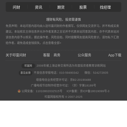
|
|
|
|
问财
资讯
期货
股票
找经理
理财有风险，投资需谨慎
免责声明：本站问答内容均由入驻叩富问财的作者撰写，仅供网友交流学习，并不构成买卖
建议。本站核实主体信息并允许作者发表之言论并不代表本站同意其内容，亦不代表本站对
该信息内容予以核实，据此操作者，风险自担。同时提醒网友提高风险意识，请勿私下汇款
给作者，避免造成金钱损失。
点击查看全部>
关于叩富问财
客服
商务
公众服务
App下载
|
2008年被上海证券交易所选为年度投资者教育训练网站
叩富网
不良信息举报电话：010-59490342
微信：524272835
意见反馈
增值电信业务经营许可证：京B2-20190488
广播电视节目制作经营许可证：（京）字第18189号
公网安备：11010802032515号 ICP备案：京ICP备18019099号-3
叩富网版权所有 © 2007-2025