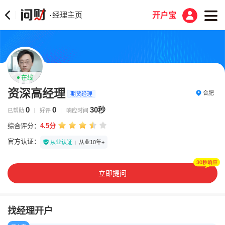
经理主页
·
开户宝
在线
资深高经理
合肥
期货经理
0
0
30秒
已帮助
好评
响应时间
综合评分：
4.5分
官方认证：
从业认证
从业10年+
立即提问
找经理开户