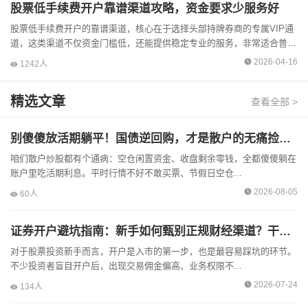
股票低手续费开户靠谱渠道攻略，资金要求少服务好
股票低手续费开户的靠谱渠道，核心在于选择头部持牌券商的专属VIP通
道，这类渠道不仅资金门槛低，还能提供稳定专业的服务，非常适合普通
投资者办理。想要获得低手续费费率，不建议直接在券商官方APP自主...
2026-04-16
1242人
精选文章
查看全部 >
别傻傻放活期躺平！国债逆回购，才是散户的无痛捡钱神器
咱们散户炒股都有个通病：空仓闲置资金、收盘剩余零钱，全都傻傻躺在
账户里吃活期利息。平时行情不好不敢买票、节假日空仓...
2026-08-05
60人
证券开户避坑指南：新手如何甄别正规财经渠道？干货总结
对于股票投资新手而言，开户是入市的第一步，也是最容易踩坑的环节。
不少投资者盲目开户后，出现交易佣金偏高、业务权限不...
2026-07-24
134人