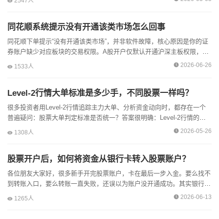
2547人
同花顺系统提示没有开通该类市场怎么回事
同花顺下单提示“没有开通该类市场”，并非软件故障，核心原因是你的证
券账户缺少对应板块的交易权限。A股开户仅默认开通沪深主板权限，创
业板、科创板、北交所、港股通、可转债等特殊板块，都需要满足资
2026-06-26
1533人
产、...
Level-2行情大单标准是多少手，不同股票一样吗？
很多投资者用Level-2行情追踪主力大单、分析资金动向时，都存在一个
普遍疑问：股票大单判定标准是否统一？答案很明确：Level-2行情的大
单标准并不固定，不同股票的判定门槛差异极大。交易所没有...
2026-05-26
1308人
股票开户后，如何将资金从银行卡转入股票账户？
各位朋友大家好，很多新手开完股票账户，卡在最后一步入金。要么找不
到转账入口，要么转账一直失败，还误以为账户没开通成功。其实银行卡
转股票账户就是银证转账，只有两种正规操作路径，同时有硬性时间和权
2026-06-13
1265人
限...