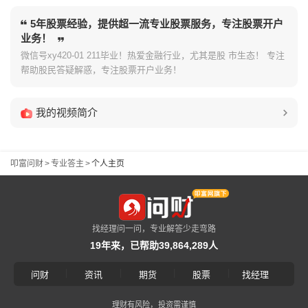
5年股票经验，提供超一流专业股票服务，专注股票开户
业务！
微信号xy420-01 211毕业！热爱金融行业，尤其是股 市生态！ 专注
帮助股民答疑解惑，专注股票开户业务！
我的视频简介
叩富问财
>
专业答主
>
个人主页
找经理问一问，专业解答少走弯路
19年来，已帮助39,864,289人
|
|
|
|
问财
资讯
期货
股票
找经理
理财有风险，投资需谨慎