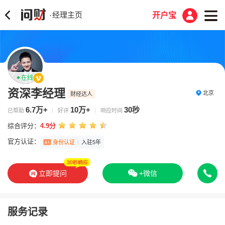
经理主页
·
开户宝
在线
资深李经理
北京
财经达人
6.7万+
10万+
30秒
已帮助
好评
响应时间
综合评分：
4.9分
官方认证：
身份认证
入驻5年
立即提问
+微信
服务记录