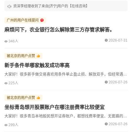
资深李经理收到了来自[济宁]用户的【在线咨询】
资深李经理收到了来自[黄冈]用户的【预约咨询】
广州的用户在线提问
资深李经理收到了来自[北京]用户的【微信咨询】
麻烦问下，农业银行怎么解除第三方存管求解答。
资深李经理收到了来自[北京]用户的【微信咨询】
2026-07-31
346人
资深李经理收到了来自[北京]用户的【微信咨询】
被北京的用户点赞
资深李经理收到了来自[泉州]用户的【预约咨询】
新手条件单哪家触发成功率高
资深李经理收到了来自[泉州]用户的【预约咨询】
大家好！很多新手做交易喜欢用条件单止盈止损、解放双手，但经常遇到价格到了却不触发、延迟触发、断网失效等问题。对新手来说，条件单好不好用，核心看云端托管稳定性、高行情承载能力、触发响应速度，而非功...
2026-07-26
225人
资深李经理收到了来自[上海]用户的【在线咨询】
资深李经理收到了来自[济南]用户的【预约咨询】
被北京的用户点赞
坐标青岛想开股票账户在哪注册费率比较便宜
资深李经理收到了来自[上海]用户的【在线咨询】
大家好！很多青岛本地股民想开证券账户，都想找费率便宜、无套路的正规渠道。不少人习惯性去本地券商营业部，或是直接在券商APP自助注册，最后都会开通默认高佣金账户，长期交易成本偏高。其实青岛开户不用...
资深李经理收到了来自[广州]用户的【预约咨询】
2026-07-26
299人
资深李经理收到了来自[上海]用户的【在线咨询】