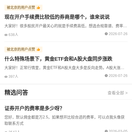
被北京的用户点赞
现在开户手续费比较低的券商是哪个，谁来说说
大家好！很多股民开户最关心的就是手续费高低，想选合规靠谱、费率实惠的券商。这里先普及一个行业常识：市面上所有券商，APP直接裸开、线下营业部开户，都是默认标准高佣金。想要低手续费，不靠券商品牌大...
2026-07-26
638人
被北京的用户点赞
什么特殊场景下，黄金ETF会和A股大盘同步涨跌
大家好！正常行情里，黄金ETF和A股大盘大多是反向走势。A股大涨风险偏好提升，避险黄金走弱；A股大跌资金避险，黄金逆势走强。但在三类特殊宏观场景中，两者会打破对冲属性，走出同涨同跌的同步行情，很...
2026-07-26
397人
精选问答
查看全部 >
证券开户的费率是多少呀？
您好，默认佣金都是万2.5，如果想开比较合适的费率，可以点我头像获
取联系方式
2026-03-05