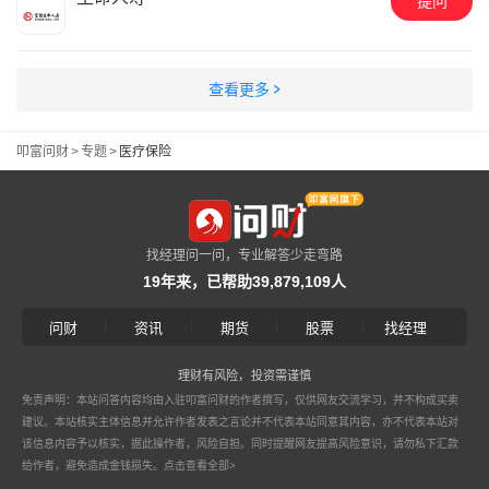
提问
查看更多
叩富问财
>
专题
>
医疗保险
找经理问一问，专业解答少走弯路
19年来，已帮助39,879,109人
|
|
|
|
问财
资讯
期货
股票
找经理
理财有风险，投资需谨慎
免责声明：本站问答内容均由入驻叩富问财的作者撰写，仅供网友交流学习，并不构成买卖
建议。本站核实主体信息并允许作者发表之言论并不代表本站同意其内容，亦不代表本站对
该信息内容予以核实，据此操作者，风险自担。同时提醒网友提高风险意识，请勿私下汇款
给作者，避免造成金钱损失。
点击查看全部>