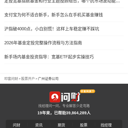
定投宽基指数基金和行业主题投顾组合，哪个抗市场波动能力更强？
支付宝为何不适合新手，新手怎么在手机买基金赚钱
沪指破4000点，小白别慌！这样上车稳定赚不踩坑
2026年基金定投完整操作流程与方法指南
新手场内基金投资指导：宽基ETF起步实操技巧
叩富问财
>
股票开户
>
广州证券公司
找经理问一问，专业解答少走弯路
19年来，已帮助39,864,289人
|
|
|
|
问财
资讯
期货
股票
找经理