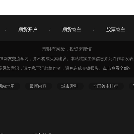
期货开户
期货答主
股票答主
/
/
/
理财有风险，投资需谨慎
仅供网友交流学习，并不构成买卖建议。本站核实主体信息并允许作者发
高风险意识，请勿私下汇款给作者，避免造成金钱损失。
点击查看全部>
网站地图
最新内容
城市索引
全国答主排行