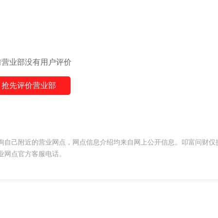
前营业部没有用户评价
抢先评价营业部
询自己附近的营业网点，网点信息介绍均来自网上公开信息。叩富问财仅
业网点官方客服电话。