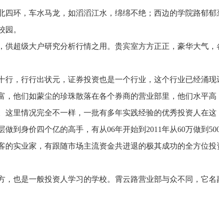
北四环，车水马龙，如滔滔江水，绵绵不绝；西边的学院路郁郁
校园。
，供超级大户研究分析行情之用。贵宾室方方正正，豪华大气，
十行，行行出状元，证券投资也是一个行业，这个行业已经涌现
富，他们如蒙尘的珍珠散落在各个券商的营业部里，他们水平高
。这里情况完全不一样，一批有多年实践经验的优秀投资人在这
到身价四个亿的高手，有从06年开始到2011年从60万做到500
客的实业家，有跟随市场主流资金共进退的极其成功的全方位投
方，也是一般投资人学习的学校。霄云路营业部与众不同，它名