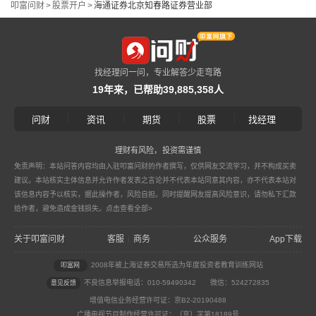
叩富问财
>
股票开户
>
海通证券北京知春路证券营业部
找经理问一问，专业解答少走弯路
19年来，已帮助39,885,358人
|
|
|
|
问财
资讯
期货
股票
找经理
理财有风险，投资需谨慎
免责声明：本站问答内容均由入驻叩富问财的作者撰写，仅供网友交流学习，并不构成买卖
建议。本站核实主体信息并允许作者发表之言论并不代表本站同意其内容，亦不代表本站对
该信息内容予以核实，据此操作者，风险自担。同时提醒网友提高风险意识，请勿私下汇款
给作者，避免造成金钱损失。
点击查看全部>
关于叩富问财
客服
商务
公众服务
App下载
|
2008年被上海证券交易所选为年度投资者教育训练网站
叩富网
不良信息举报电话：010-59490342
微信：524272835
意见反馈
增值电信业务经营许可证：京B2-20190488
广播电视节目制作经营许可证：（京）字第18189号