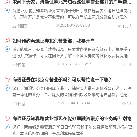
求问下大家，海通证券北京知春路证券营业部开的户手续费是多少？
海通证券北京知春路证券营业部开的户手续费是需要和客户经理协商
的，现在开户是完全不收费的，可以在手机上花几分钟自助办理的，
备好您的身份证和银行卡就行了，开户预约我交易手续费能节...
2021-04-20 09:03
22个回答
156人
如何预约海通证券北京营业部，我要开户
越老的账户，交易手续费越高，只要准备身份证和银行卡，根据提示
进行开户操作，可以在网上多了解一下各大券商的具体收费情况选择
我司开户的话佣金直接给到很 低 ，尤其是针对大资金和交易频繁的
2023-11-07 16:47
3个回答
1人
客...
海通证券在北京有营业部吗？可以帮忙说一下嘛？
您好，海通证券是国内成立最早、综合实力最强的证券公司之一，拥
有一体化的业务平台、庞大的营销网络以及雄厚的客户基础，经纪、
投行和资产管理等传统业务位居行业前茅，融资融券、股指期货和
2023-04-19 23:40
1个回答
1人
PE投...
海通证券知春路营业部现在能办理融资融券的业务吗？谢谢
您好，两融都是需要满足20日日均50万和半年交易经验即可进行办理
的，本人临柜办理的，交易利率是成本的