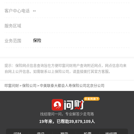
--
客户中心电话
服务区域
保险
业务范围
提示：保险网点信息查询旨在方便叩富问财用户查询附近网点，网点信息均来
自网上公开信息。如需联系以上保险公司，请直接拨打其官方客服。
叩富问财
>
保险公司
>
中美联泰大都会人寿保险公司北京分公司
找经理问一问，专业解答少走弯路
19年来，已帮助39,879,109人
|
|
|
|