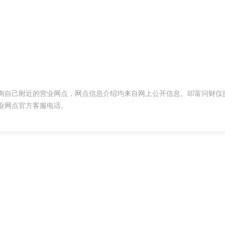
询自己附近的营业网点，网点信息介绍均来自网上公开信息。叩富问财仅
业网点官方客服电话。