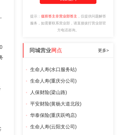
，
提示：
值班答主非营业部答主
，仅提供问题解答
服务，如需要联系营业部，请直接拔打营业部官
方电话咨询。
0
同城营业
网点
更多>
务
生命人寿(水口服务站)
生命人寿(重庆分公司)
略
人保财险(梁山路)
、
平安财险(黄杨大道北段)
华泰保险(重庆跃鸣店)
生命人寿(云阳支公司)
客