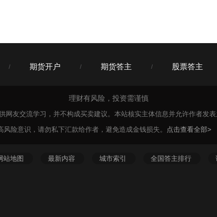
期货开户
期货答主
股票答主
/
/
/
理财有风险，投资需谨慎
仅供网友交流学习，并不构成买卖建议。本站核实主体信息并允许作者发
高风险意识，请勿私下汇款给作者，避免造成金钱损失。
点击查看全部>
网站地图
最新内容
城市索引
全国答主排行