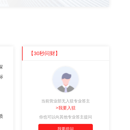
【30秒问财】
深
标
当前营业部无入驻专业答主
>我要入驻
质
你也可以向其他专业答主提问
。
我要提问