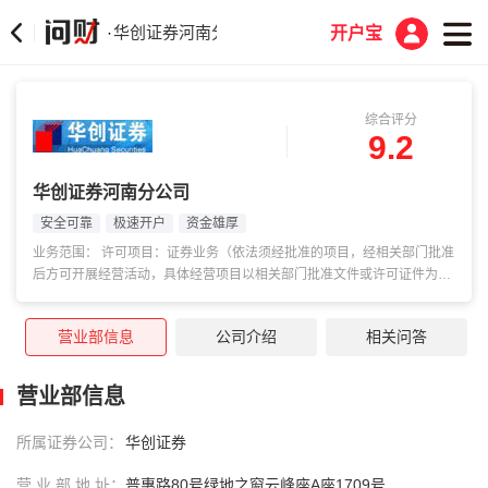
华创证券河南分公司
·
开户宝
综合评分
9.2
华创证券河南分公司
安全可靠
极速开户
资金雄厚
业务范围： 许可项目：证券业务（依法须经批准的项目，经相关部门批准
后方可开展经营活动，具体经营项目以相关部门批准文件或许可证件为
准）提示：根据《市场主体登记管理条例》及其实施细则，按照《市场监
管总局办公厅关于调整营业执照照面事项的通知》要求，国家企业信用信
营业部信息
公司介绍
相关问答
息公示系统将营业执照照面公示内容作相应调整，详见
https://gkml.samr.gov.cn/nsjg/djzcj/202209/t2022090...
营业部信息
所属证券公司：
华创证券
营 业 部 地 址：
普惠路80号绿地之窗云峰座A座1709号