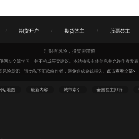
期货开户
期货答主
股票答主
/
/
/
理财有风险，投资需谨慎
仅供网友交流学习，并不构成买卖建议。本站核实主体信息并允许作者发
高风险意识，请勿私下汇款给作者，避免造成金钱损失。
点击查看全部>
网站地图
最新内容
城市索引
全国答主排行