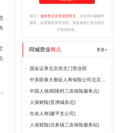
提示：
值班答主非营业部答主
，仅提供问题解答
思
服务，如需要联系营业部，请直接拔打营业部官
布
方电话咨询。
之
同城营业
网点
更多>
企
国金证券北京崇文门营业部
中美联泰大都会人寿保险公司北京分公司
中国人保(昭陵村三农保险服务点)
>
人保财险(亚洲城东北)
生命人寿(建平支公司)
人保财险(北务镇三农保险服务站)