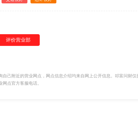
评价营业部
询自己附近的营业网点，网点信息介绍均来自网上公开信息。叩富问财仅
业网点官方客服电话。