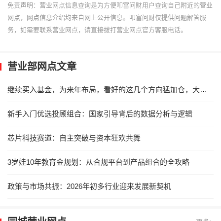
免责声明：营业网点信息查询是为方便叩富问财用户查询自己附近的营业
网点，网点信息介绍均来自网上公开信息。叩富问财仅提供问题解答服
务，如需要联系营业网点，请直接拔打营业网点官方客服电话。
营业部网点文章
继续买入基金，为来年布局，看好的这几个方向猛加仓，大干一场！
新手入门优选投顾组合：国家引导背后的数据分析与逻辑
芯片科技赛道：自主突破与资本狂欢共舞
3岁娃10年教育金规划：从合规平台到产品组合的全攻略
政策与市场共振：2026年初多行业迎来发展新契机