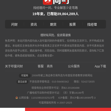
找经理问一问，专业解答少走弯路
19年来，已帮助39,864,289人
|
|
|
|
问财
资讯
期货
股票
找经理
理财有风险，投资需谨慎
免责声明：本站问答内容均由入驻叩富问财的作者撰写，仅供网友交流学习，并不构成买卖
建议。本站核实主体信息并允许作者发表之言论并不代表本站同意其内容，亦不代表本站对
该信息内容予以核实，据此操作者，风险自担。同时提醒网友提高风险意识，请勿私下汇款
给作者，避免造成金钱损失。
点击查看全部>
关于叩富问财
客服
商务
公众服务
App下载
|
2008年被上海证券交易所选为年度投资者教育训练网站
叩富网
不良信息举报电话：010-59490342
微信：524272835
意见反馈
增值电信业务经营许可证：京B2-20190488
广播电视节目制作经营许可证：（京）字第18189号
公网安备：11010802032515号 ICP备案：京ICP备18019099号-3
叩富网版权所有 © 2007-2025