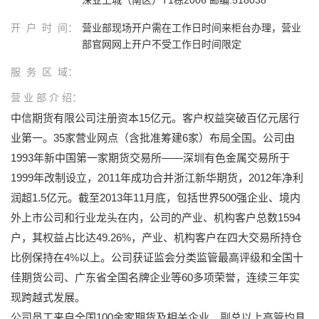
开 户 时 间：
营业部现场开户需在工作日时间来柜台办理，营业
部官网网上开户不受工作日时间限定
服 务 区 域：
营 业 部 介 绍：
中信期货有限公司注册资本15亿元。客户权益突破百亿元居行
业第一。35家营业网点（含批准筹建6家）布局全国。公司由
1993年新中国第一家期货交易所——深圳有色金属交易所于
1999年改制设立，2011年成功合并浙江新华期货，2012年净利
润超1.5亿元。截至2013年11月底，包括世界500强企业、境内
外上市公司和行业龙头在内，公司的产业、机构客户总数1594
户，其权益占比达49.26%，产业、机构客户在四大交易所持仓
比例保持在4%以上。公司获证监会分类监管最高评级和全国十
佳期货公司、广东省全国名牌企业等60多项荣誉，连续三年实
现跨越式发展。
公司员工来自全国100余家期货及相关企业，副总以上高管均具