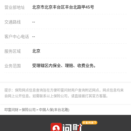
北京市北京丰台区丰台北路甲45号
营业部地址
--
交通路线
--
客户中心电话
北京
服务区域
受理辖区内保全、理赔、收费业务。
业务范围
提示：保险网点信息查询旨在方便叩富问财用户查询附近网点，网点信息均来
自网上公开信息。如需联系以上保险公司，请直接拨打其官方客服。
叩富问财
>
保险公司
>
中国人保(丰台北路)