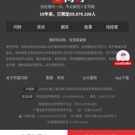
找经理问一问，专业解答少走弯路
19年来，已帮助39,879,109人
|
|
|
|
问财
资讯
期货
股票
找经理
理财有风险，投资需谨慎
免责声明：本站问答内容均由入驻叩富问财的作者撰写，仅供网友交流学习，并不构成买卖
建议。本站核实主体信息并允许作者发表之言论并不代表本站同意其内容，亦不代表本站对
该信息内容予以核实，据此操作者，风险自担。同时提醒网友提高风险意识，请勿私下汇款
给作者，避免造成金钱损失。
点击查看全部>
关于叩富问财
客服
商务
公众服务
App下载
|
2008年被上海证券交易所选为年度投资者教育训练网站
叩富网
不良信息举报电话：010-59490342
微信：524272835
意见反馈
增值电信业务经营许可证：京B2-20190488
广播电视节目制作经营许可证：（京）字第18189号
公网安备：11010802032515号 ICP备案：京ICP备18019099号-3
叩富网版权所有 © 2007-2025