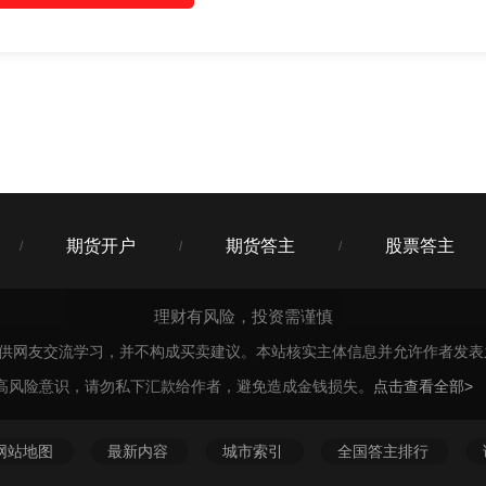
期货开户
期货答主
股票答主
/
/
/
理财有风险，投资需谨慎
仅供网友交流学习，并不构成买卖建议。本站核实主体信息并允许作者发
高风险意识，请勿私下汇款给作者，避免造成金钱损失。
点击查看全部>
网站地图
最新内容
城市索引
全国答主排行