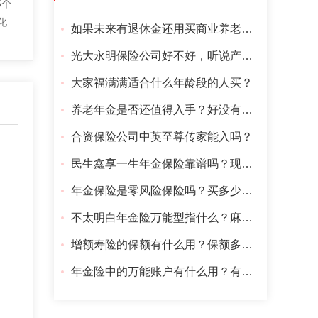
5个
化
如果未来有退休金还用买商业养老年金吗？
光大永明保险公司好不好，听说产品快停售了？
大家福满满适合什么年龄段的人买？
养老年金是否还值得入手？好没有什么推荐？
合资保险公司中英至尊传家能入吗？
民生鑫享一生年金保险靠谱吗？现在还能买到吗？
年金保险是零风险保险吗？买多少合适？
不太明白年金险万能型指什么？麻烦说一下吧
增额寿险的保额有什么用？保额多少比较好？
年金险中的万能账户有什么用？有谁知道告知一下?