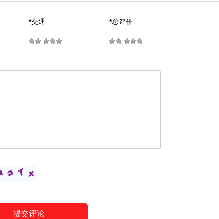
*
交通
*
总评价