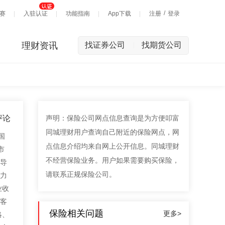
/
赛
入驻认证
功能指南
App下载
注册
登录
理财资讯
找证券公司
找期货公司
|
评论
声明：保险公司网点信息查询是为方便叩富
同城理财用户查询自己附近的保险网点，网
国
点信息介绍均来自网上公开信息。同城理财
市
不经营保险业务。用户如果需要购买保险，
为导
请联系正规保险公司。
力
业收
名客
保险相关问题
更多>
略、