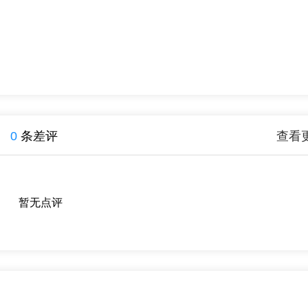
、
0
条差评
查看
暂无点评