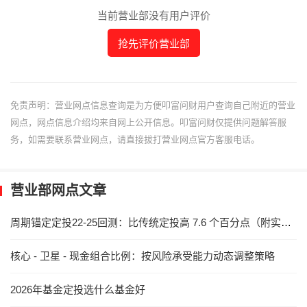
当前营业部没有用户评价
抢先评价营业部
免责声明：营业网点信息查询是为方便叩富问财用户查询自己附近的营业
网点，网点信息介绍均来自网上公开信息。叩富问财仅提供问题解答服
务，如需要联系营业网点，请直接拔打营业网点官方客服电话。
营业部网点文章
周期锚定定投22-25回测：比传统定投高 7.6 个百分点（附实操与启明星 6521 落地）
核心 - 卫星 - 现金组合比例：按风险承受能力动态调整策略
2026年基金定投选什么基金好