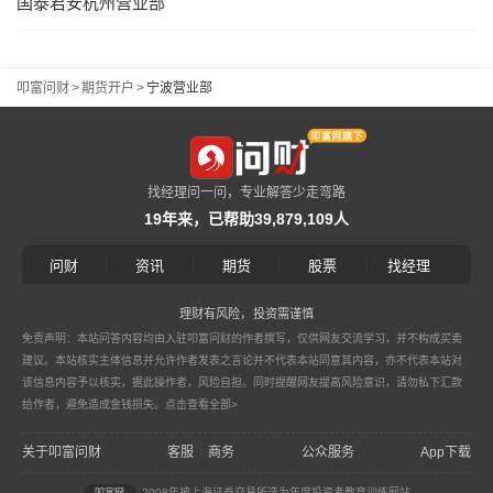
国泰君安杭州营业部
叩富问财
>
期货开户
>
宁波营业部
找经理问一问，专业解答少走弯路
19年来，已帮助39,879,109人
|
|
|
|
问财
资讯
期货
股票
找经理
理财有风险，投资需谨慎
免责声明：本站问答内容均由入驻叩富问财的作者撰写，仅供网友交流学习，并不构成买卖
建议。本站核实主体信息并允许作者发表之言论并不代表本站同意其内容，亦不代表本站对
该信息内容予以核实，据此操作者，风险自担。同时提醒网友提高风险意识，请勿私下汇款
给作者，避免造成金钱损失。
点击查看全部>
关于叩富问财
客服
商务
公众服务
App下载
|
2008年被上海证券交易所选为年度投资者教育训练网站
叩富网