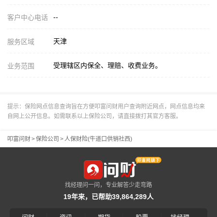
--
客户中心电话
天津
服务区域
受理辖区内保全、理赔、收费业务。
业务范围
提示：保险网点信息查询旨在方便叩富问财用户查询附近网点，网点信息均来
自网上公开信息。如需联系以上保险公司，请直接拨打其官方客服。
叩富问财
>
保险公司
>
人保财险(牛道口供销社西)
找经理问一问，专业解答少走弯路
19年来，已帮助39,864,289人
|
|
|
|