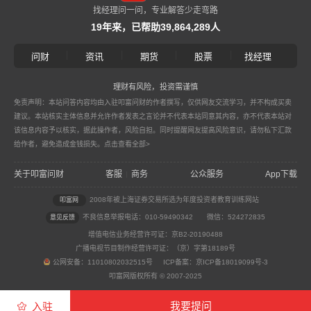
找经理问一问，专业解答少走弯路
19年来，已帮助39,864,289人
|
|
|
|
问财
资讯
期货
股票
找经理
理财有风险，投资需谨慎
免责声明：本站问答内容均由入驻叩富问财的作者撰写，仅供网友交流学习，并不构成买卖
建议。本站核实主体信息并允许作者发表之言论并不代表本站同意其内容，亦不代表本站对
该信息内容予以核实，据此操作者，风险自担。同时提醒网友提高风险意识，请勿私下汇款
给作者，避免造成金钱损失。
点击查看全部>
关于叩富问财
客服
商务
公众服务
App下载
|
2008年被上海证券交易所选为年度投资者教育训练网站
叩富网
不良信息举报电话：010-59490342
微信：524272835
意见反馈
增值电信业务经营许可证：京B2-20190488
广播电视节目制作经营许可证：（京）字第18189号
公网安备：11010802032515号 ICP备案：京ICP备18019099号-3
叩富网版权所有 © 2007-2025
我要提问
入驻