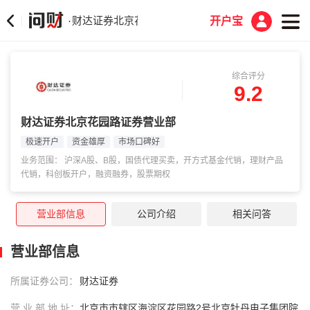
财达证券北京花园路证券营业部
·
开户宝
综合评分
9.2
财达证券北京花园路证券营业部
极速开户
资金雄厚
市场口碑好
业务范围： 沪深A股、B股，国债代理买卖，开方式基金代销，理财产品
代销，科创板开户，融资融券，股票期权
营业部信息
公司介绍
相关问答
营业部信息
所属证券公司：
财达证券
营 业 部 地 址：
北京市市辖区海淀区花园路2号北京牡丹电子集团院