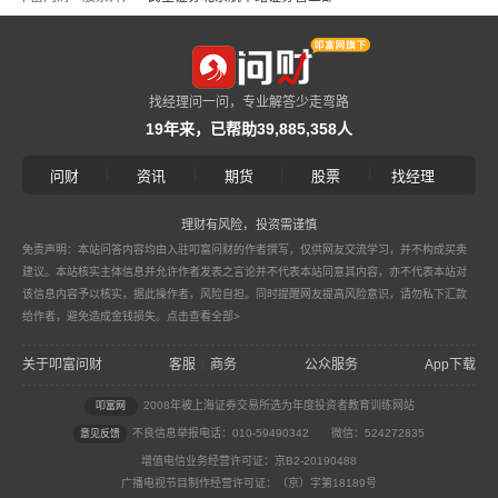
找经理问一问，专业解答少走弯路
19年来，已帮助39,885,358人
|
|
|
|
问财
资讯
期货
股票
找经理
理财有风险，投资需谨慎
免责声明：本站问答内容均由入驻叩富问财的作者撰写，仅供网友交流学习，并不构成买卖
建议。本站核实主体信息并允许作者发表之言论并不代表本站同意其内容，亦不代表本站对
该信息内容予以核实，据此操作者，风险自担。同时提醒网友提高风险意识，请勿私下汇款
给作者，避免造成金钱损失。
点击查看全部>
关于叩富问财
客服
商务
公众服务
App下载
|
2008年被上海证券交易所选为年度投资者教育训练网站
叩富网
不良信息举报电话：010-59490342
微信：524272835
意见反馈
增值电信业务经营许可证：京B2-20190488
广播电视节目制作经营许可证：（京）字第18189号