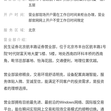
五层
开 户 时 间：
营业部现场开户需在工作日时间来柜台办理，营业
部官网网上开户不受工作日时间限定
服 务 区 域：
北京
营 业 部 介 绍：
民生证券北京航丰路证券营业部，位于北京市丰台区航丰路1号
院“时代财富天地大厦”1楼、5楼，地处西南四环科丰桥的西南
角，毗邻总部基地、怡海花园，交通便利，地理位置优越。
营业部装修精良，交易环境舒适明亮，设备配置高端智能，服
务体贴入微、至诚至信，能满足不同客户的投资需求，是投资
者的理想选择。
营业部拥有目前最先进、最前沿的Windows网络、国际版交易
平台，能在瞬间实现网上交易和现场交易模式的顺畅切换。通