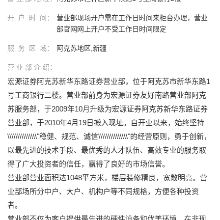
开 户 时 间：
营业部现场开户需在工作日时间来柜台办理，营业
部官网网上开户不受工作日时间限定
服 务 区 域：
阿克苏地区,新疆
营 业 部 介 绍：
宏源证券阿克苏新华东路证券营业部，位于阿克苏市新华东路1
号工商银行二楼。营业部前身为宏源证券友好南路营业部阿克
苏服务部，于2009年10月升级为宏源证券阿克苏新华东路证券
营业部，于2010年4月19日搬入现址。自开业以来，始终坚持
\\\\\\\\\\\\\\\"稳健、规范、诚信\\\\\\\\\\\\\\\"的经营原则，勇于创新，
以最先进的技术手段、最优秀的人才队伍、高效专业的服务取
得了广大投资者的信任，赢得了良好的市场信誉。
营业部营业面积达1048平方米，楼层装修精良，宽敞明亮。营
业部场所分中户、大户、机构户等不同规格，方便各种投资
者。
营业部不仅为客户提供最先进的硬件设备和优美环境，在非现