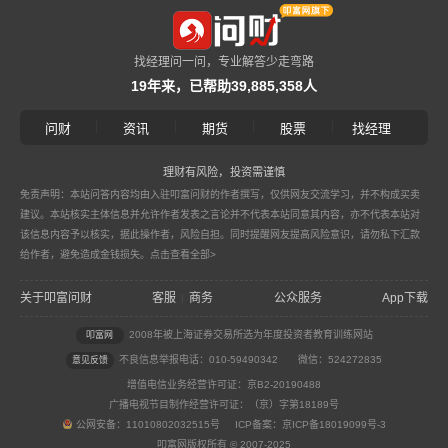
找经理问一问，专业解答少走弯路
19年来，已帮助39,885,358人
|
|
|
|
问财
资讯
期货
股票
找经理
理财有风险，投资需谨慎
免责声明：本站问答内容均由入驻叩富问财的作者撰写，仅供网友交流学习，并不构成买卖
建议。本站核实主体信息并允许作者发表之言论并不代表本站同意其内容，亦不代表本站对
该信息内容予以核实，据此操作者，风险自担。同时提醒网友提高风险意识，请勿私下汇款
给作者，避免造成金钱损失。
点击查看全部>
关于叩富问财
客服
商务
公众服务
App下载
|
2008年被上海证券交易所选为年度投资者教育训练网站
叩富网
不良信息举报电话：010-59490342
微信：524272835
意见反馈
增值电信业务经营许可证：京B2-20190488
广播电视节目制作经营许可证：（京）字第18189号
公网安备：11010802032515号 ICP备案：京ICP备18019099号-3
叩富网版权所有 © 2007-2025