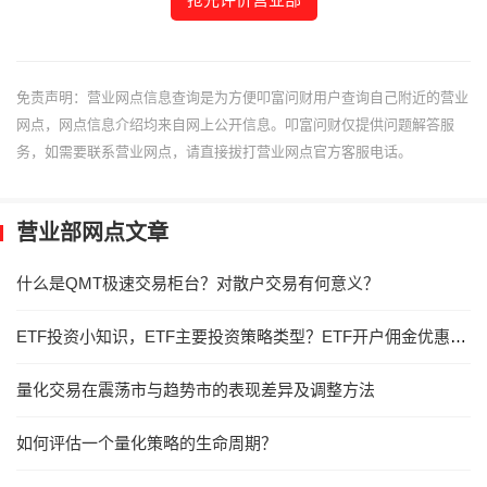
免责声明：营业网点信息查询是为方便叩富问财用户查询自己附近的营业
网点，网点信息介绍均来自网上公开信息。叩富问财仅提供问题解答服
务，如需要联系营业网点，请直接拔打营业网点官方客服电话。
营业部网点文章
什么是QMT极速交易柜台？对散户交易有何意义？
ETF投资小知识，ETF主要投资策略类型？ETF开户佣金优惠券商，选这家！
量化交易在震荡市与趋势市的表现差异及调整方法
如何评估一个量化策略的生命周期？