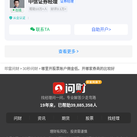
中信证券经理
证券经理
帮助10万+人
好评3.1万+
在线
从业认证
联系TA
自助开户>
查看更多
叩富问财
>
30秒问财
>
哪里开股票账户佣金低。开哪家券商的比较好
找经理问一问，专业解答少走弯路
19年来，已帮助39,885,358人
|
|
|
|
问财
资讯
期货
股票
找经理
理财有风险，投资需谨慎