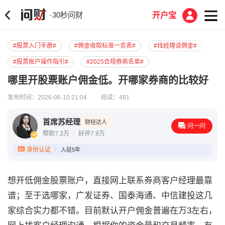
30秒问财
·
开户宝
#股票入门手册#
#佣金收取标准一览表#
#找经理谈佣金#
#股票账户操作指引#
#2025合规券商名单#
哪里开股票账户佣金低。开哪家券商的比较好
发布时间：2026-06-10 21:04
阅读：481
首席苏经理
财经达人
问一问
帮助7.3万
好评7.9万
身份认证
入驻5年
想开低佣金股票账户，直接网上联系券商客户经理最靠
谱；至于选哪家，广发证券、国泰海通、中信建投这几
家综合实力都不错。目前默认开户佣金普遍在万3左右，