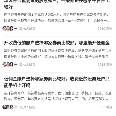
怎么开通低佣金的股票账户，一般都是在哪家平台开比
较好
现下证券开户的佣金费率默认万3左右，各家券商开户费率都是不同的，
低佣金提前找客户经理协商，携带您的身份证+一类银行卡，选择在手机
直接办理，非常高效。小桃经理这儿超特惠佣金很关键！佣金直...
3610 浏览
等25人解答
开收费低的账户选择哪家券商比较好，哪里能开低佣金
每家证券公司所执行的佣金收取标准都有所差异，证券交易佣金通常会根
据资金的大小来协商确定，然而我公司并不按此区分。如今投资者能够和
证券公司商议佣金费率，市场上大部分券商的佣金费率是万分之...
3618 浏览
等24人解答
低佣金账户选择哪家券商比较好，收费低的股票账户只
能手机上开吗
选择券商开户，关键看服务与费率。我司佣金合理，手机开户便捷，欢迎
咨询。证券开户年龄要求的话是18岁以上都可以开户的，如果是70岁以上
的话就需要去柜台才能开了，一般手机开户要身份证和银行...
1382 浏览
等13人解答