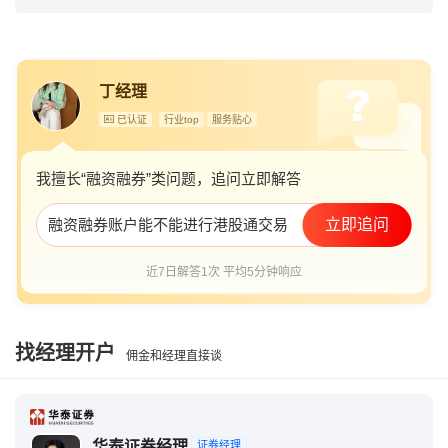
港股通可以融资买入吗
融资账户怎么买港股通
港股通两融账户能交易么
两融账户能买港股通
丁经理
港股通支持融资融券吗
已认证
行业top
服务贴心
两融账户可以买港股通的股票吗
港股通评测20题及答案
我擅长“融资融券”类问题，追问立即解答
融资融券账户能不能进行港股通交易
立即追问
近7日解答1次 平均5分钟响应
找经理开户
佣金和经理直接谈
华泰证券经理
证券经理