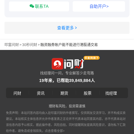
联系TA
自助开户>
查看更多
叩富问财
>
30秒问财
>
融资融券账户能不能进行港股通交易
找经理问一问，专业解答少走弯路
19年来，已帮助39,849,884人
|
|
|
|
问财
资讯
期货
股票
找经理
理财有风险，投资需谨慎
免责声明：本站问答内容均由入驻叩富问财的作者撰写，仅供网友交流学习，并不构成买卖
建议。本站核实主体信息并允许作者发表之言论并不代表本站同意其内容，亦不代表本站对
该信息内容予以核实，据此操作者，风险自担。同时提醒网友提高风险意识，请勿私下汇款
给作者，避免造成金钱损失。
点击查看全部>