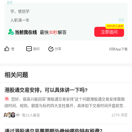
学，使劲学
入职满一年
99%的人选择
立即追问
当前我在线
最快
30秒
解答
追问
分享
赞
问财App下载
相关问题
港股通交易安排，可以具体讲一下吗?
您好，很高兴能回答“港股通交易安排”这个问题港股通交易安排需围
绕时间、规则、额度与标的四大支柱展开，具体如下交易时间开盘前竞价
时段为9点至9点30分，早市连续交易从9点30分至12点，...
1270 浏览
等23人解答
通过港股通交易需要额外缴纳哪些特有税费？