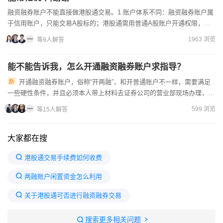
融资融券账户不能直接做港股通交易。1.账户体系不同：融资融券账户属
于信用账户，只能交易A股标的；港股通需用普通A股账户开通权限，资
金与信用账户隔离。2.规则限制：港股通目前仅支持普通账...
1963 浏览
等9人解答
能不能告诉我，怎么开通融资融券账户求指导？
开通融资融券账户，俗称“开两融”，和开普通账户不一样，需要满足
一些硬性条件，并且必须本人带上材料去证券公司的营业部现场办理，专
项融资3.5%营业部前，请先确认自己是否符合以下所有条件：...
599 浏览
等15人解答
大家都在搜
港股通交易手续费如何收费
两融账户闲置资金怎么利用
关于港股通可否进行融资融券交易
港股通允许融资融券交易
股票融资50万一天利息
搜索更多相关问题