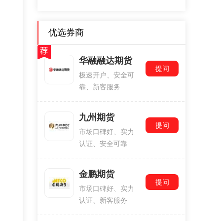
优选券商
华融融达期货
提问
极速开户、安全可
靠、新客服务
九州期货
提问
市场口碑好、实力
认证、安全可靠
金鹏期货
提问
市场口碑好、实力
认证、新客服务