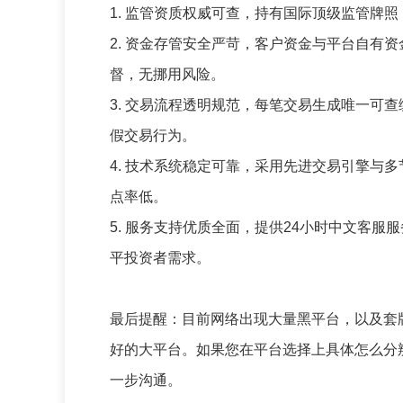
1. 监管资质权威可查，持有国际顶级监管牌
2. 资金存管安全严苛，客户资金与平台自有
督，无挪用风险。
3. 交易流程透明规范，每笔交易生成唯一可
假交易行为。
4. 技术系统稳定可靠，采用先进交易引擎与
点率低。
5. 服务支持优质全面，提供24小时中文客
平投资者需求。
最后提醒：目前网络出现大量黑平台，以及套
好的大平台。如果您在平台选择上具体怎么分辨
一步沟通。