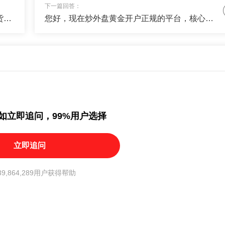
下一篇回答：
您好，正规且赚钱后可以顺利取现的外盘期货平台，核心是监管权威、资金存管规范且出入金政策宽松。符合要求的平台包括TMGM、鑫汇宝、IGMarkets、富达投资、德璞资本、FXCM福汇，这些平台均持...
您好，现在炒外盘黄金开户正规的平台，核心是监管权威、资金安全、交易规范且运营合规。符合要求的平台包括TMGM、鑫汇宝、德璞资本、FXCM福汇、嘉达信、XM，这些平台均持有FCA、ASIC等国际顶...
如立即追问，99%用户选择
立即追问
9,864,289用户获得帮助