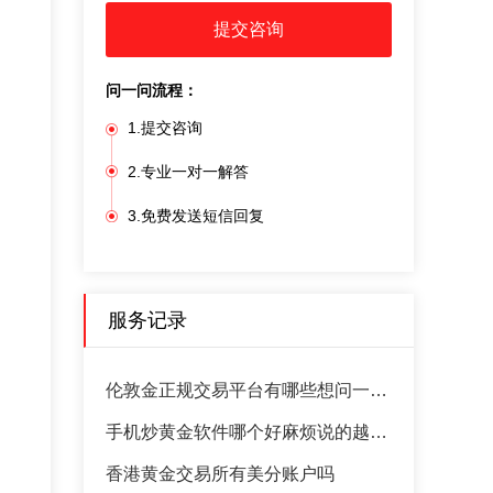
提交咨询
问一问流程：
1.提交咨询
2.专业一对一解答
3.免费发送短信回复
服务记录
伦敦金正规交易平台有哪些想问一下高手
手机炒黄金软件哪个好麻烦说的越详细越通俗越好
香港黄金交易所有美分账户吗