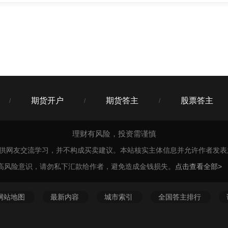
期货开户
期货答主
股票答主
/
/
/
理财有风险，投资需谨慎
仅供网友交流学习，并不构成买卖建议。本站核实主体信息并允许作者发
高风险意识，请勿私下汇款给作者，避免造成金钱损失。
点击查看全部>
网站地图
最新内容
城市索引
全国答主排行