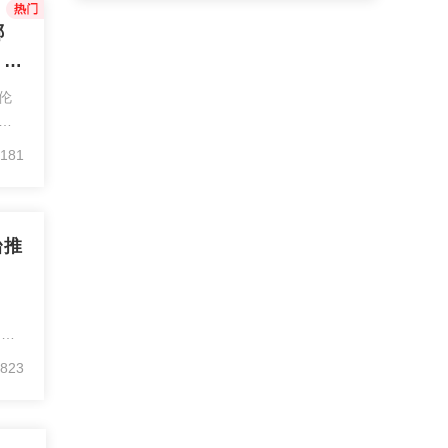
哪
，有
伦
几
国
181
行等9
金
台推
知名
行
823
威监
隔