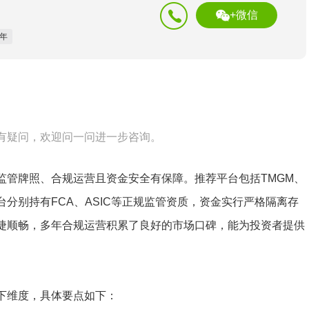
+微信
3年
有疑问，欢迎问一问进一步咨询。
监管牌照、合规运营且资金安全有保障。推荐平台包括TMGM、
分别持有FCA、ASIC等正规监管资质，资金实行严格隔离存
捷顺畅，多年合规运营积累了良好的市场口碑，能为投资者提供
下维度，具体要点如下：