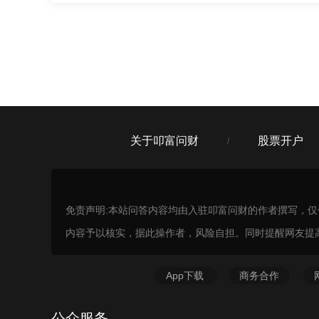
关于叩富问财
股票开户
/
免责声明:本站问答内容均由入驻叩富问财的作者撰写，
内容予以核实，据此操作者，风险自担。同时提醒网友提
App下载
商务合作
公众服务