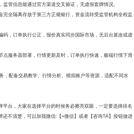
照，监管信息能通过官方渠道交叉验证，无虚假套牌情况。
资金完全隔离存放于第三方正规银行，资金流转受监管机构全程监
查编码，订单执行公正，报价真实同步国际市场，无后台篡改或虚
多节点服务器部署，行情更新及时，订单执行快速，极端行情下滑
服服务，配备交易教学、行情分析、模拟账户等资源，适配不同水
牌平台，大家在选择平台的时候务必擦亮双眼，一定要选择排名
还不清楚，可以加我微信:【+微信】或者【咨询TA】按钮做进