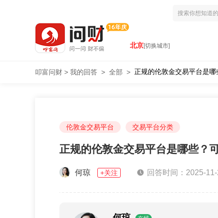
北京
[切换城市]
正规的伦敦金交易平台是哪
叩富问财
>
我的回答
>
全部
>
伦敦金交易平台
交易平台分类
正规的伦敦金交易平台是哪些？
何琼
回答时间：2025-11-2
+关注
何琼