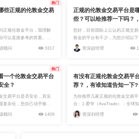
哪些正规的伦敦金交易
正规的伦敦金交易平台是
些？可以给推荐一下吗？
人能通俗说下吗?
到正规伦敦金平台，我理解
您好，目前国际上公认的正规交易
份可以直接参考的答案。目
敦金的平台有不少，为您介绍以下
场上安全系数最高的，始终
个：1.爱华（AvaTrade）：受英
级顾问
3317
资深赵经理
1
FCA或澳大利亚ASIC全牌
FCA、澳大利亚ASIC、爱尔兰央
监管官网状态为“活跃”、业务
国央行级监管，合规性强。客户资
含现...
与公司运...
看一个伦敦金交易平台
有没有正规伦敦金交易平
安全？
荐？，有谁知道告知一下?
金交易平台是否安全，其实
为你推荐几家正规的伦敦金交易平
题复杂化，您自己动手验证
台：1.爱华（AvaTrade）：全球
环节就能把大部分风险挡在
且已稳健运营十九年，受爱尔兰央
级顾问
1409
资深刘经理
硬核的一步是查监管牌照。
（CBI）、澳大利亚ASIC等9国权
网贴的那些图标带偏，直接
管机构牌照，合规性有保障，资金
CA或澳大利亚...
离存放于...