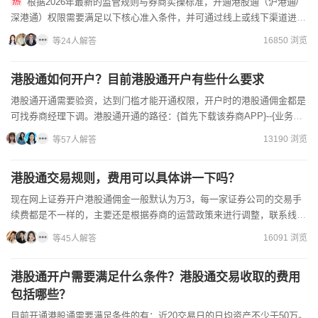
根据2026年最新的监管规则与券商实操标准，开通港股通（沪港通/
深港通）权限需要满足以下核心准入条件，并可通过线上或线下渠道进行
办理。一、港股通开户核心准入条件个人投资者申请开通港股通...
16850 浏览
等24人解答
港股通如何开户？目前港股通开户有些什么要求
港股通开通需要验资，达到门槛才能开通权限，开户时的港股通佣金都是
可找券商经理下调。港股通开通的路径：{首先下载该券商APP}--{业务办
理}--{权限开通}--{港股通合格认定}--{...
13190 浏览
等57人解答
港股通交易规则，费用可以具体讲一下吗？
现在网上证券开户港股通佣金一般默认为万3，每一家证券公司的交易手
续费都是不一样的，主要还是根据券商的运营政策来进行调整，联系线上
的客户经理就能申请办理低佣金的账户。投资者开户之前是可以...
16091 浏览
等45人解答
港股通开户需要满足什么条件？港股通交易收取的费用
包括哪些？
目前开通港股通需要满足条件的有：近20交易日的日均资产不少于50万。