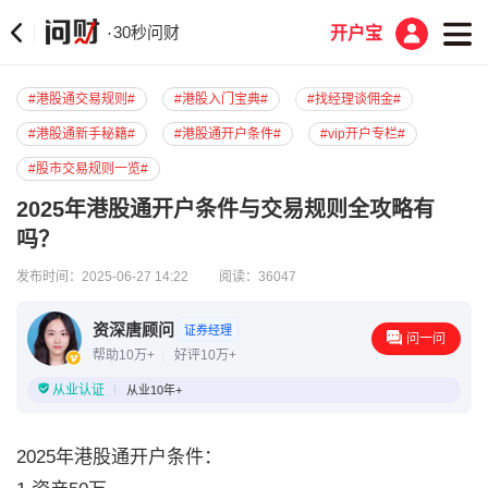
30秒问财
·
开户宝
#港股通交易规则#
#港股入门宝典#
#找经理谈佣金#
#港股通新手秘籍#
#港股通开户条件#
#vip开户专栏#
#股市交易规则一览#
2025年港股通开户条件与交易规则全攻略有
吗？
发布时间：2025-06-27 14:22
阅读：36047
资深唐顾问
证券经理
问一问
帮助10万+
好评10万+
从业认证
从业10年+
2025年港股通开户条件
：